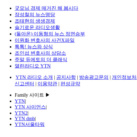
굿모닝 경제 매거진 해 봅시다
장성철의 뉴스명당
조태현의 생생경제
슬기로운 라디오생활
(돌아온) 이동형의 뉴스 정면승부
이원화 변호사의 사건X파일
톡톡! 뉴스와 상식
조인섭 변호사의 상담소
주말 듀에토의 더 클래식
열린라디오 YTN
YTN 라디오 소개
|
공지사항
|
방송광고문의
|
개인정보처
신고센터
|
이용약관
|
편성규약
Family 사이트 ▶
YTN
|
YTN 사이언스
|
YTN2
|
YTN dmb
|
YTN서울타워