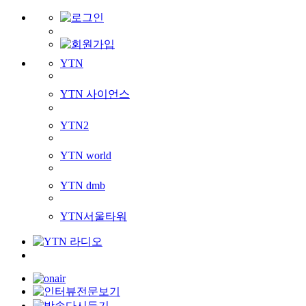
YTN
YTN 사이언스
YTN2
YTN world
YTN dmb
YTN서울타워