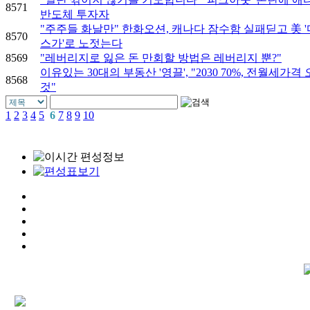
8571
반도체 투자자
"주주들 화날만" 한화오션, 캐나다 잠수함 실패딛고 美 '
8570
스가'로 노젓는다
8569
"레버리지로 잃은 돈 만회할 방법은 레버리지 뿐?"
이유있는 30대의 부동산 '영끌', "2030 70%, 전월세가격
8568
것"
1
2
3
4
5
6
7
8
9
10