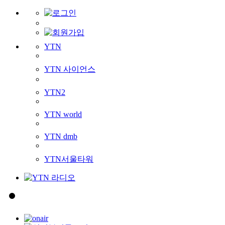
YTN
YTN 사이언스
YTN2
YTN world
YTN dmb
YTN서울타워