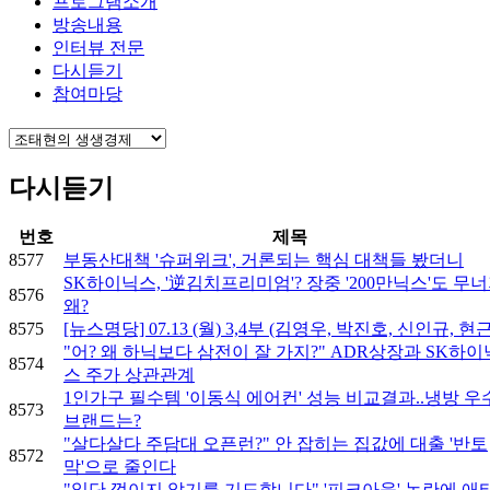
프로그램소개
방송내용
인터뷰 전문
다시듣기
참여마당
다시듣기
번호
제목
8577
부동산대책 '슈퍼위크', 거론되는 핵심 대책들 봤더니
SK하이닉스, '逆김치프리미엄'? 장중 '200만닉스'도 무너
8576
왜?
8575
[뉴스명당] 07.13 (월) 3,4부 (김영우, 박진호, 신인규, 현
"어? 왜 하닉보다 삼전이 잘 가지?" ADR상장과 SK하이
8574
스 주가 상관관계
1인가구 필수템 '이동식 에어컨' 성능 비교결과..냉방 우
8573
브랜드는?
"살다살다 주담대 오픈런?" 안 잡히는 집값에 대출 '반토
8572
막'으로 줄인다
"일단 꺾이지 않기를 기도합니다" '피크아웃' 논란에 애