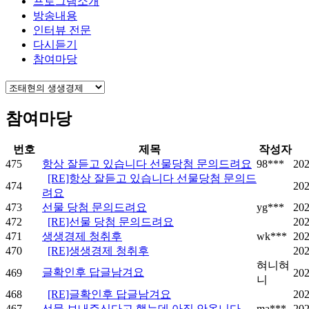
프로그램소개
방송내용
인터뷰 전문
다시듣기
참여마당
참여마당
번호
제목
작성자
475
항상 잘듣고 있습니다 선물당첨 문의드려요
98***
202
[RE]항상 잘듣고 있습니다 선물당첨 문의드
474
202
려요
473
선물 당첨 문의드려요
yg***
202
472
[RE]선물 당첨 문의드려요
202
471
생생경제 청취후
wk***
202
470
[RE]생생경제 청취후
202
혀니혀
글확인후 답글남겨요
469
202
니
468
[RE]글확인후 답글남겨요
202
467
선물 보내주신다고 했는데 아직 안옵니다
ma***
202