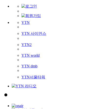
YTN
YTN 사이언스
YTN2
YTN world
YTN dmb
YTN서울타워