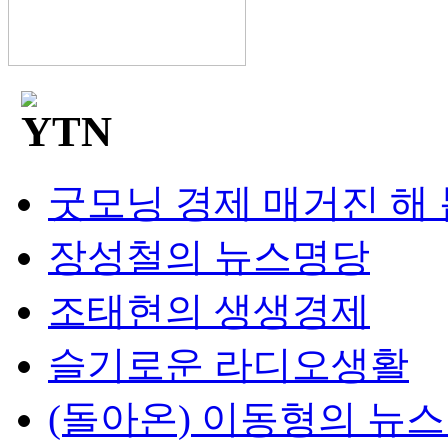
굿모닝 경제 매거진 해
장성철의 뉴스명당
조태현의 생생경제
슬기로운 라디오생활
(돌아온) 이동형의 뉴