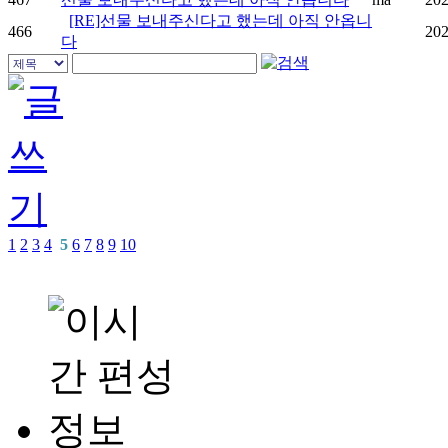
[RE]선물 보내주신다고 했는데 아직 안옵니
466
202
다
1
2
3
4
5
6
7
8
9
10