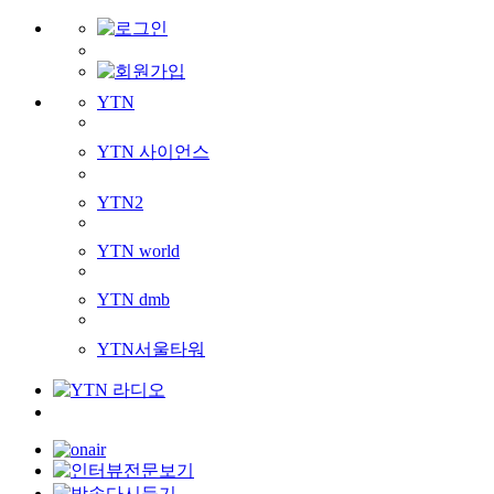
YTN
YTN 사이언스
YTN2
YTN world
YTN dmb
YTN서울타워