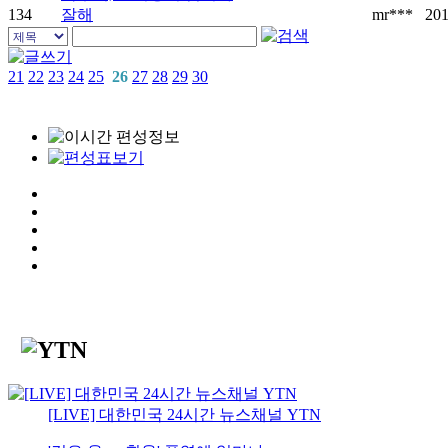
134
잘해
mr***
201
21
22
23
24
25
26
27
28
29
30
[LIVE] 대한민국 24시간 뉴스채널 YTN