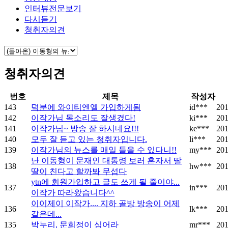
인터뷰전문보기
다시듣기
청취자의견
청취자의견
번호
제목
작성자
143
덕분에 와이티엔엘 가입하게됨
id***
201
142
이작가님 목소리도 잘생겼다!
ki***
201
141
이작가님~ 방송 잘 하시네요!!!
ke***
201
140
모두 잘 듣고 있는 청취자입니다.
li***
201
139
이작가님의 뉴스를 매일 들을 수 있다니!!
my***
201
난 이동형이 문재인 대통령 보러 혼자서 딸
138
hw***
201
딸이 친다고 할까봐 무섭다
ytn에 회원가입하고 글도 쓰게 될 줄이야...
137
in***
201
이작가 따라왔습니다^^
이이제이 이작가.... 지하 골방 방송이 어제
136
lk***
201
같은데...
135
박누리, 문희정이 심어라
mr***
201