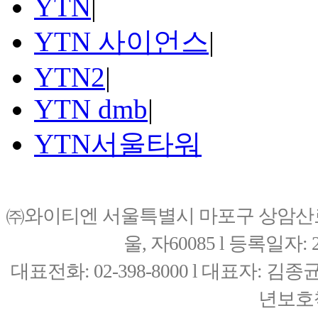
YTN
|
YTN 사이언스
|
YTN2
|
YTN dmb
|
YTN서울타워
㈜와이티엔 서울특별시 마포구 상암산로76(
울, 자60085 l 등록일자: 20
대표전화: 02-398-8000 l 대표자: 
년보호책