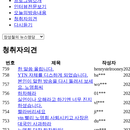
프로그램소개
인터뷰전문보기
오늘의방송내용
청취자의견
다시듣기
청취자의견
번호
제목
작성자
759
한 말씀 올립니다.
henrystelrooney
202
758
YTN 자체를 디스하게 되었습니다.
ba***
202
본인이 말한 방송을 다시 돌려서 보세
757
wo***
202
요. 노영희씨
756
하차해라
01***
202
실언이나 오해라고 하기엔 너무 진지
755
vl***
202
하셨습니다.
754
짤라버리세요
ji***
202
ytn 빨리 노영희 사퇴시키고 사장은
753
du***
202
대국민 사과하라
752
노영희 당장 하차하라!
sm***
202