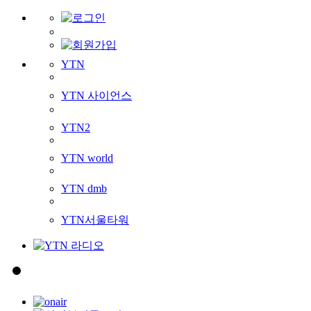
YTN
YTN 사이언스
YTN2
YTN world
YTN dmb
YTN서울타워