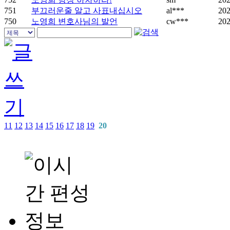
751
부끄러운줄 알고 사표내십시오
al***
202
750
노영희 변호사님의 발언
cw***
202
11
12
13
14
15
16
17
18
19
20