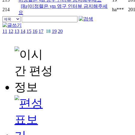
[Re]이정렬은 ytn 영구 인터뷰 금지해주세
214
ha***
201
요
11
12
13
14
15
16
17
18
19
20