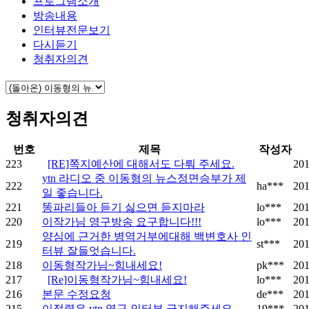
프로그램소개
방송내용
인터뷰전문보기
다시듣기
청취자의견
청취자의견
번호
제목
작성자
223
[RE]쪽지예산에 대해서도 다뤄 주세요.
201
ytn 라디오 중 이동형의 뉴스정면승부가 제
222
ha***
201
일 좋습니다.
221
똥파리들아 듣기 싫으면 듣지마라
lo***
201
220
이작가님 영구방송 요구합니다!!!
lo***
201
양심에 근거한 병역거부에대해 백변호사 인
219
st***
201
터뷰 잘들엇습니다.
218
이동형작가님~힘내세요!
pk***
201
217
[Re]이동형작가님~힘내세요!
lo***
201
216
본문 수정요청
de***
201
215
이정렬은 ytn 영구 인터뷰 금지해주세요
19***
201