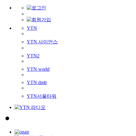
YTN
YTN 사이언스
YTN2
YTN world
YTN dmb
YTN서울타워