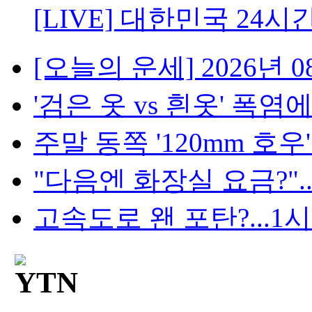
[LIVE] 대한민국 24시
[오늘의 운세] 2026년 08
'검은 옷 vs 흰옷' 폭염에
주말 동쪽 '120mm 호우'..
"다음엔 화장실 요금?"...
고속도로 왠 포탄?...1시간