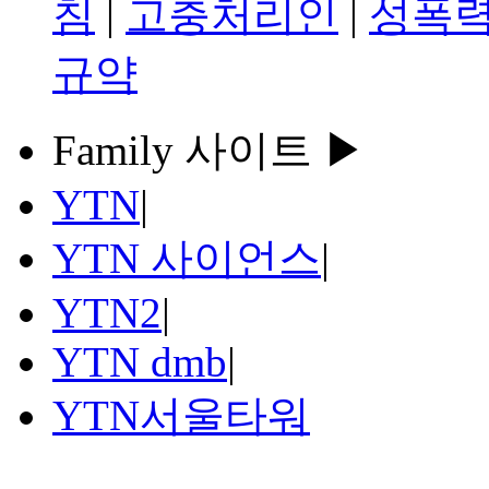
침
|
고충처리인
|
성폭력
규약
Family 사이트 ▶
YTN
|
YTN 사이언스
|
YTN2
|
YTN dmb
|
YTN서울타워