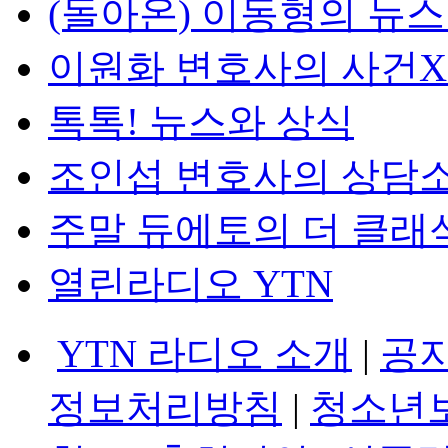
(돌아온) 이동형의 뉴
이원화 변호사의 사건
톡톡! 뉴스와 상식
조인섭 변호사의 상담
주말 듀에토의 더 클래
열린라디오 YTN
YTN 라디오 소개
|
공
정보처리방침
|
청소년