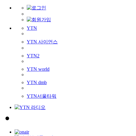
YTN
YTN 사이언스
YTN2
YTN world
YTN dmb
YTN서울타워