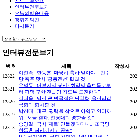
프로그램소개
인터뷰전문보기
오늘의방송내용
청취자의견
다시듣기
인터뷰전문보기
번호
제목
작성자
이진숙 "한동훈, 마땅히 축하 받아야... 민주
12822
202
당 폭주 맞서 '공동전선' 펼칠 것"
유의동 "어부지리 당선? 최악의 후보들로부
12821
202
터 평택 구한 것... 당 지도부 도전한다"
김상욱 "당선 큰 변곡점은 단일화, 울산남갑
12820
202
국힘과 협치할 것"
박찬대 "대구, 평택을 참으로 아쉽고 안타까
12819
202
워.. 서울 결과, 전당대회 영향줄 것"
송영길 "국힘 '제로' 만들겠다더니... 조국당,
12818
202
한동훈 당선시키고 공멸"
D-1 선거예측, 국힘 김재원 "MB·박근혜, 중