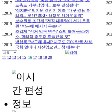
12817
202
도층도 거부감없어... 보수 결집됐다"
'정치9단' 박지원 격전지 예측 "대구·경남 어
12816
202
려워... 부산? 李·朴 하정우 선거운동원"
보수원로 조갑제 "전직 대통령이 선거 운동
12815
202
원? 박근혜 메시지 우습다"
조갑제 "선거 막판 변수? 스벅 불매·공소취
12814
202
소, 합리적 중도층 흔들었을 것"
박형룡 "박근혜 유세? 대구도 70% 탄핵 찬성,
12813
202
국힘 얼마나 자신없으면... 참 애쓴다"
11
12
13
14
15
16
17
18
19
20