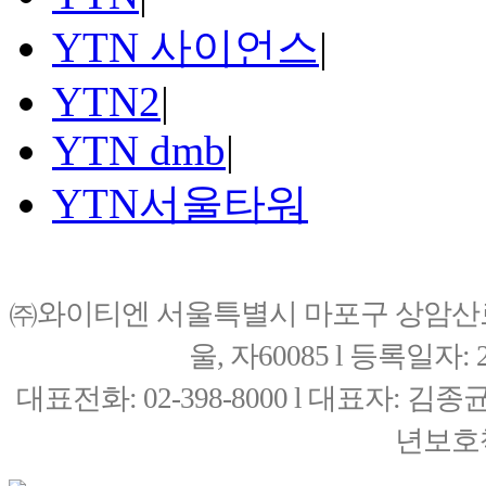
YTN 사이언스
|
YTN2
|
YTN dmb
|
YTN서울타워
㈜와이티엔 서울특별시 마포구 상암산로76(
울, 자60085 l 등록일자: 20
대표전화: 02-398-8000 l 대표자: 
년보호책