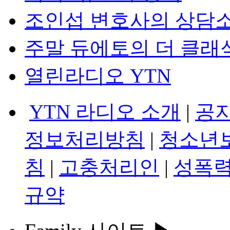
조인섭 변호사의 상담
주말 듀에토의 더 클래
열린라디오 YTN
YTN 라디오 소개
|
공
정보처리방침
|
청소년
침
|
고충처리인
|
성폭력
규약