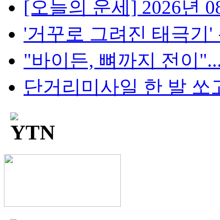
[오늘의 운세] 2026년 08
'거꾸로 그려진 태극기' 논란
"바이든, 뼈까지 전이"..
단거리미사일 한 발 쏘고