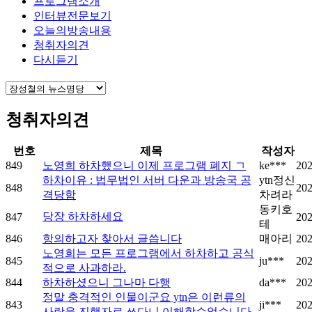
프로그램소개
인터뷰전문보기
오늘의방송내용
청취자의견
다시듣기
청취자의견
번호
제목
작성자
849
노영희 하차했으니 이제 프로그램 폐지 ㄱ
ke***
202
하차이유 : 법무법인 서버 다운과 방송국 공
ytn정신
848
202
격당함
차려라
동키호
당장 하차하세요
847
202
테
846
항의하고자 찾아서 글씁니다
매아리
202
노영희는 모든 프로그램에서 하차하고 공식
845
ju***
202
적으로 사과하라.
844
하차하셨으니 그나마 다행
da***
202
정말 충격적인 인물이군요 ytn은 이런류의
843
ji***
202
사람을 진행자로 쓰다니 이해할수없습니다