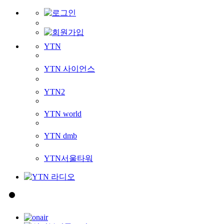
YTN
YTN 사이언스
YTN2
YTN world
YTN dmb
YTN서울타워