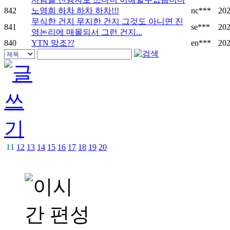
842
노영희 하차 하차 하차!!!
nc***
202
무식한 건지 무지한 건지 그것도 아니면 진
841
se***
202
영논리에 매몰되서 그런 건지...
840
YTN 망조??
en***
202
11
12
13
14
15
16
17
18
19
20