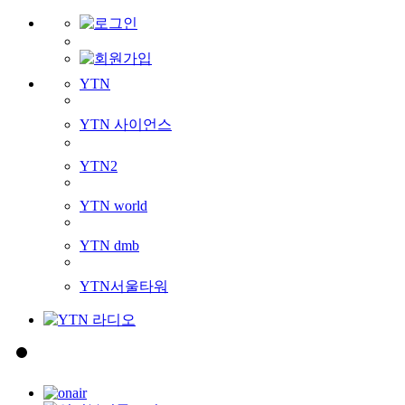
YTN
YTN 사이언스
YTN2
YTN world
YTN dmb
YTN서울타워