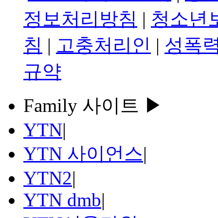
정보처리방침
|
청소년
침
|
고충처리인
|
성폭력
규약
Family 사이트 ▶
YTN
|
YTN 사이언스
|
YTN2
|
YTN dmb
|