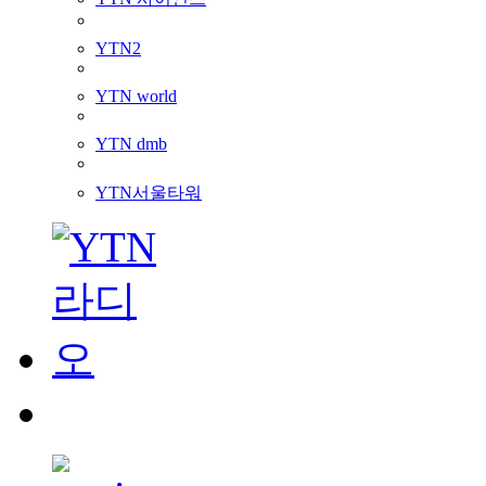
YTN2
YTN world
YTN dmb
YTN서울타워