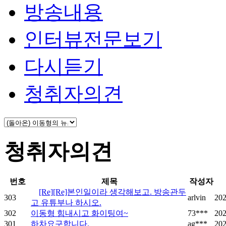
방송내용
인터뷰전문보기
다시듣기
청취자의견
청취자의견
번호
제목
작성자
[Re][Re]본인일이라 생각해보고. 방송관두
303
arlvin
202
고 유튜부나 하시오.
302
이동형 힘내시고 화이팅여~
73***
202
301
하차요구합니다.
ag***
202