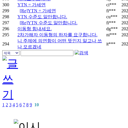
300
YTN = 가세연
ci***
202
299
[Re]YTN = 가세연
fi***
202
298
YTN 수준도 알만합니다.
cu***
202
297
[Re]YTN 수준도 알만합니다.
fi***
202
296
이동형 힘내세요.
dg***
202
295
2차가해자 이동형의 하자를 요구합니다.
ni***
202
니 주제에 의연함이 어떤 뜻인지 알고나 쓰
294
it***
202
나 모르겠네
1
2
3
4
5
6
7
8
9
10