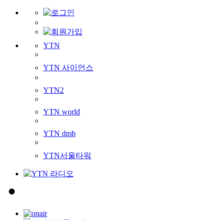
YTN
YTN 사이언스
YTN2
YTN world
YTN dmb
YTN서울타워