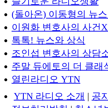
슬기로운 라디오생활
(돌아온) 이동형의 뉴
이원화 변호사의 사건
톡톡! 뉴스와 상식
조인섭 변호사의 상담
주말 듀에토의 더 클래
열린라디오 YTN
YTN 라디오 소개
|
공