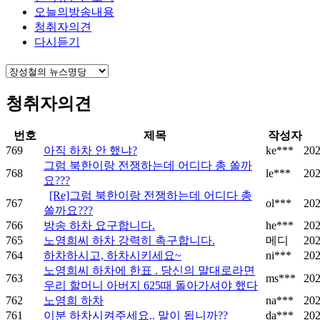
오늘의방송내용
청취자의견
다시듣기
청취자의견
번호
제목
작성자
769
아직 하차 안 했냐?
ke***
202
그럼 북한이랑 전쟁하는데 어디다 총 쏠까
768
le***
202
요???
[Re]그럼 북한이랑 전쟁하는데 어디다 총
767
ol***
202
쏠까요???
766
방송 하차 요구합니다.
he***
202
765
노영희씨 하차 강력히 촉구합니다.
메디
202
764
하차하시고, 하차시키세요~
ni***
202
노영희씨 하차에 한표 . 당신의 말대로라면
763
ms***
202
우리 할머니 아버지 625때 돌아가셔야 했다
762
노영희 하차
na***
202
761
이분 하차시켜주세요.. 말이 됩니까??
da***
202