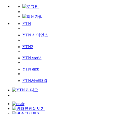
YTN
YTN 사이언스
YTN2
YTN world
YTN dmb
YTN서울타워