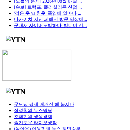
[오늘의 운세] 2026년 08월 07일 ...
[속보] 트럼프, 폴리실리콘 산업 ...
'검은 옷 vs 흰옷' 폭염에 얼마나 ...
다카이치 지진 피해지 방문 영상에...
군대서 사이버도박하다 '빚더미 전...
굿모닝 경제 매거진 해 봅시다
장성철의 뉴스명당
조태현의 생생경제
슬기로운 라디오생활
(돌아온) 이동형의 뉴스 정면승부