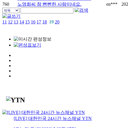
760
노영희씨 참 뻔뻔한 사람이네요.
en***
202
11
12
13
14
15
16
17
18
19
20
[LIVE] 대한민국 24시간 뉴스채널 YTN