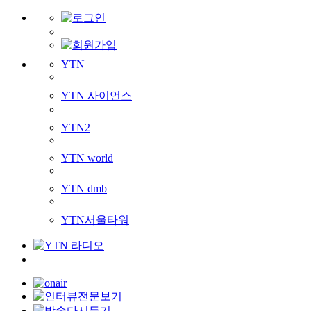
YTN
YTN 사이언스
YTN2
YTN world
YTN dmb
YTN서울타워