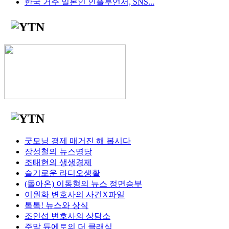
한국 거주 일본인 인플루언서, SNS...
굿모닝 경제 매거진 해 봅시다
장성철의 뉴스명당
조태현의 생생경제
슬기로운 라디오생활
(돌아온) 이동형의 뉴스 정면승부
이원화 변호사의 사건X파일
톡톡! 뉴스와 상식
조인섭 변호사의 상담소
주말 듀에토의 더 클래식