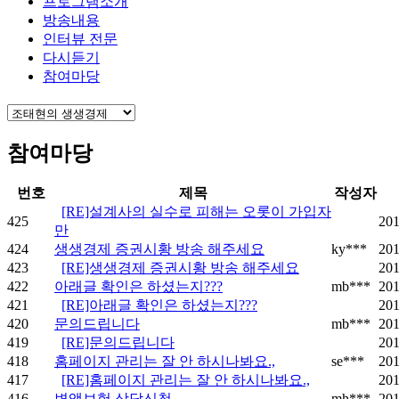
프로그램소개
방송내용
인터뷰 전문
다시듣기
참여마당
참여마당
번호
제목
작성자
[RE]설계사의 실수로 피해는 오롯이 가입자
425
201
만
424
생생경제 증권시황 방송 해주세요
ky***
201
423
[RE]생생경제 증권시황 방송 해주세요
201
422
아래글 확인은 하셨는지???
mb***
201
421
[RE]아래글 확인은 하셨는지???
201
420
문의드립니다
mb***
201
419
[RE]문의드립니다
201
418
홈페이지 관리는 잘 안 하시나봐요.,
se***
201
417
[RE]홈페이지 관리는 잘 안 하시나봐요.,
201
416
변액보험 상담신청
mh***
201