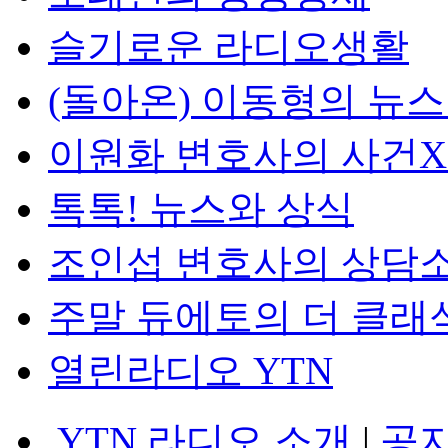
슬기로운 라디오생활
(돌아온) 이동형의 뉴
이원화 변호사의 사건
톡톡! 뉴스와 상식
조인섭 변호사의 상담
주말 듀에토의 더 클래
열린라디오 YTN
YTN 라디오 소개
|
공