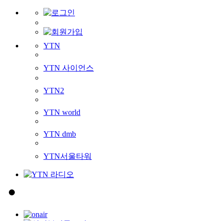
YTN
YTN 사이언스
YTN2
YTN world
YTN dmb
YTN서울타워