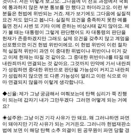
것이다. 저는 이렇게 보고요. 그다음에 이 선포 과정에서 국회
에 통과하지 않은 부분 통보를 안 했다고 하더라고요. 이런 부
분들은 헌법에 위반되는 거죠. 제가 보기에도 그다음에 실질적
요건 저도 없다고 봅니다. 실질적 요건을 충족하지 못한 예를
들면 전시 사변 또 기타 이에 준하는 비상사태 같지 않아요. 제
가 볼 때는 대통령이 그렇게 판단했어도 자 대통령의 판단을
헌재가 존중하겠지만 그래도 실제 요건을 갖추지 않고 계엄을
선포했으면 이건 헌법 위반이에요. 이 헌법 위반이 이런 절차
적 실질적 위반이 과연 이 중대한 위법이냐 위반이냐 이거 갖
고 이제 헌재는 따질 것 같아요. 그 중대한 위반이냐를 따질 때
내란죄까지 연결되는 것 같아요. 그것까지 만약에 가서 내란죄
가 성립하면 중대한 위반으로 판단될 가능성이 커지고 내란죄
가 성립하지 않으면 또 다른 가능성이 열리고 이런 식으로 아
마 연결되지 않을까 이렇게 생각합니다.
◆신율: 제가 그냥 궁금해서 여쭤보는데 탄핵 심리가 쭉 진행
이 되는데 갑자기 내가 그만두겠다 그러면 어떻게 되는 거예
요?
◈설주완: 그냥 이건 기각 사유가 안 돼요. 왜 그러냐하면 파면
이 돼야지만 기각 사유가 되는 거거든요. 그러니까 헌법재판소
법에 보면 이 해당 탄핵 소추 의결이 된 공무원이 파면 당할 경