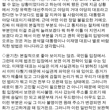
쩔 수 없는 상황이었다라고 하는데 어찌 됐든 간에 지금 상황
에서 가장 유력한 대선주자이고 야당의 거대 야당의 대표라고
한다면 누구보다도 법을 잘 지켜야 될 사람이에요. 대통령과
야당 대표이기 때문에. 근데 어떤 이런 정말 불필요한 거예요.
진짜 이 재판의 본질적인 부분도 아니고 통지라는 절차에 대한
부분인데 이걸 조금씩 늘려보겠다 뭐 하루 이틀 더 지연시켜
보겠다 라고 해서 이런 부분을 가지고 괜히 국민들의 입방아에
오르는 것은 저는 윤석열 대통령이나 이재명 대표나 별로 바람
직한 방법은 아니다라고 생각합니다.
◇윤기찬: 본질적으로 좋아 보이지는 않죠. 국민들 입장에서.
그런데 이제 법조인 입장에서 보면 이게 전략이 있을 수는 있
어요. 이재명 대표는 사실은 이게 사실관계는 다 밝혀진 1심에
서 이미 다퉜기 때문에 사실관계 파악은 다 돼 있어요. 증거가
뭐가 제출돼 있고 그다음에 검찰의 논리가 뭐고 우리가 대응했
던 법리가 뭐고 이건 전부 다 오픈돼 있는 상태예요. 그러니까
새로이 뭔가 고민할 시간이 필요했던 건 아니기 때문에 국민의
힘 입장에서 보면은 이사불명. 이사 갔는데 주소를 모르기 때
문에 송달이 안 되고 폐문부재 가서 두드렸더니 아무도 없고.
이런 부분은 사실 그 이사 불명이면 원래 주소가 변경되면 저
희가 신고하게끔 돼 있거든요. 그러니까 이런 일반적인 보완책