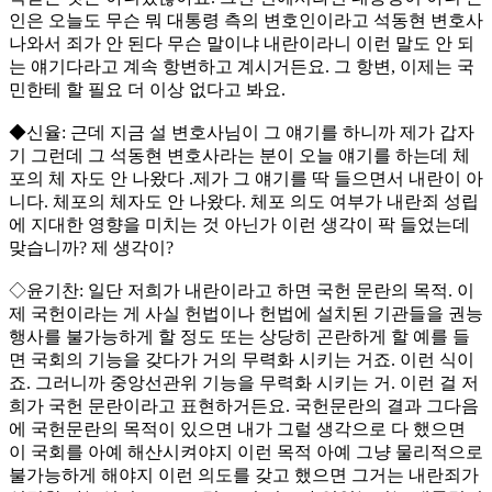
인은 오늘도 무슨 뭐 대통령 측의 변호인이라고 석동현 변호사
나와서 죄가 안 된다 무슨 말이냐 내란이라니 이런 말도 안 되
는 얘기다라고 계속 항변하고 계시거든요. 그 항변, 이제는 국
민한테 할 필요 더 이상 없다고 봐요.
◆신율: 근데 지금 설 변호사님이 그 얘기를 하니까 제가 갑자
기 그런데 그 석동현 변호사라는 분이 오늘 얘기를 하는데 체
포의 체 자도 안 나왔다 .제가 그 얘기를 딱 들으면서 내란이 아
니다. 체포의 체자도 안 나왔다. 체포 의도 여부가 내란죄 성립
에 지대한 영향을 미치는 것 아닌가 이런 생각이 팍 들었는데
맞습니까? 제 생각이?
◇윤기찬: 일단 저희가 내란이라고 하면 국헌 문란의 목적. 이
제 국헌이라는 게 사실 헌법이나 헌법에 설치된 기관들을 권능
행사를 불가능하게 할 정도 또는 상당히 곤란하게 할 예를 들
면 국회의 기능을 갖다가 거의 무력화 시키는 거죠. 이런 식이
죠. 그러니까 중앙선관위 기능을 무력화 시키는 거. 이런 걸 저
희가 국헌 문란이라고 표현하거든요. 국헌문란의 결과 그다음
에 국헌문란의 목적이 있으면 내가 그럴 생각으로 다 했으면
이 국회를 아예 해산시켜야지 이런 목적 아예 그냥 물리적으로
불가능하게 해야지 이런 의도를 갖고 했으면 그거는 내란죄가