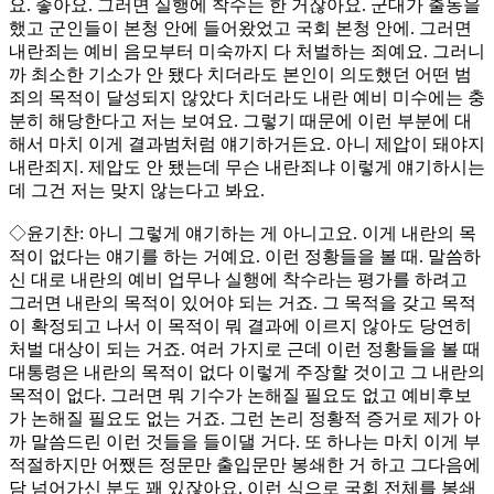
요. 좋아요. 그러면 실행에 착수는 한 거잖아요. 군대가 출동을
했고 군인들이 본청 안에 들어왔었고 국회 본청 안에. 그러면
내란죄는 예비 음모부터 미숙까지 다 처벌하는 죄예요. 그러니
까 최소한 기소가 안 됐다 치더라도 본인이 의도했던 어떤 범
죄의 목적이 달성되지 않았다 치더라도 내란 예비 미수에는 충
분히 해당한다고 저는 보여요. 그렇기 때문에 이런 부분에 대
해서 마치 이게 결과범처럼 얘기하거든요. 아니 제압이 돼야지
내란죄지. 제압도 안 됐는데 무슨 내란죄냐 이렇게 얘기하시는
데 그건 저는 맞지 않는다고 봐요.
◇윤기찬: 아니 그렇게 얘기하는 게 아니고요. 이게 내란의 목
적이 없다는 얘기를 하는 거예요. 이런 정황들을 볼 때. 말씀하
신 대로 내란의 예비 업무나 실행에 착수라는 평가를 하려고
그러면 내란의 목적이 있어야 되는 거죠. 그 목적을 갖고 목적
이 확정되고 나서 이 목적이 뭐 결과에 이르지 않아도 당연히
처벌 대상이 되는 거죠. 여러 가지로 근데 이런 정황들을 볼 때
대통령은 내란의 목적이 없다 이렇게 주장할 것이고 그 내란의
목적이 없다. 그러면 뭐 기수가 논해질 필요도 없고 예비후보
가 논해질 필요도 없는 거죠. 그런 논리 정황적 증거로 제가 아
까 말씀드린 이런 것들을 들이댈 거다. 또 하나는 마치 이게 부
적절하지만 어쨌든 정문만 출입문만 봉쇄한 거 하고 그다음에
담 넘어가신 분도 꽤 있잖아요. 이런 식으로 국회 전체를 봉쇄