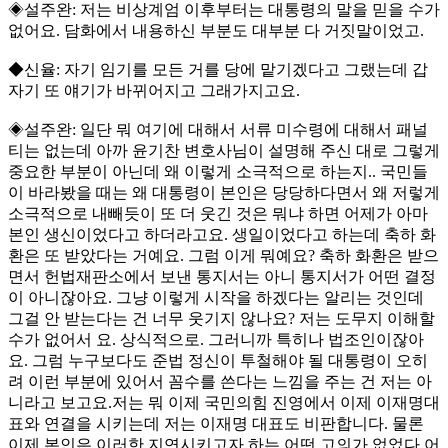
◈설주완: 저는 비상계엄 이후부터는 대통령의 말을 믿을 수가
없어요. 담화에서 내용하신 부분도 대부분 다 거짓말이었고.
◆신율: 자기 임기를 모든 거를 당에 맡기겠다고 그랬는데 갑
자기 또 얘기가 바뀌어지고 그래가지고요.
◈설주완: 일단 뭐 여기에 대해서 서류 미수령에 대해서 패널
티는 없는데 아까 윤기찬 변호사님이 설명해 주신 대로 그렇게
중요한 부분이 아닌데 왜 이렇게 소극적으로 하는지.. 국민들
이 바라봤을 때는 왜 대통령이 본인은 당당하다면서 왜 저렇게
소극적으로 내빼듯이 또 더 웃긴 것은 뭐냐 하면 어제가 아마
본인 생신이었다고 하더라고요. 생일이었다고 하는데 축하 화
환은 또 받았다는 거예요. 그럼 이게 뭐예요? 축하 화환은 받으
면서 헌법재판소에서 보낸 통지서는 아니 통지서가 어떤 결정
이 아니잖아요. 그냥 이렇게 시작을 하겠다는 알리는 것인데
그걸 안 받는다는 건 너무 웃기지 않나요? 저는 도무지 이해할
수가 없어서 요. 상식적으로. 그러니까 특히나 법조인이잖아
요. 그럼 누구보다도 준법 정신이 투철해야 될 대통령이 오히
려 이런 부분에 있어서 꼼수를 쓴다는 느낌을 주는 건 저는 아
니라고 보고요.저는 뭐 이제 국민의힘 진영에서 이제 이재명대
표와 연결을 시키는데 저는 이재명 대표도 비판합니다. 물론
이제 본인은 이러한 지연시키고자 하는 어떤 고의가 없었다 어