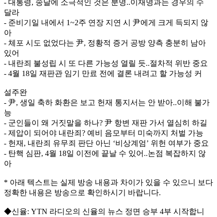
- 대통령, 송달에 소극적인 것은 분명..이재명과는 경우의 수
달라
- 준비기일 내에서 1~2주 연장 지연 시 尹에게 크게 득되지 않
아
- 체포 시도 없었다는 尹, 정황적 증거 공방 양측 충분히 남아
있어
- 내란죄 불성립 시 또 다른 가능성 열릴 듯..절차적 위반 중요
- 4월 18일 재판관 임기 만료 전에 결론 내려고 할 가능성 커
설주완
- 尹, 생일 축하 화환은 보고 헌재 통지서는 안 받아..이해 불가
능
- 군인들이 왜 거짓말을 하나? 尹 항변 재판 가서 열심히 하길
- 제압이 되어야 내란죄? 예비 음모부터 미숙까지 처벌 가능
- 헌재, 내란죄 유무죄 판단 아닌 ‘비상계엄’ 위헌 여부가 중요
- 탄핵 심판, 4월 18일 이전에 끝날 수 있어..논점 복잡하지 않
아
* 아래 텍스트는 실제 방송 내용과 차이가 있을 수 있으니 보다
정확한 내용은 방송으로 확인하시기 바랍니다.
◆신율: YTN 라디오의 신율의 뉴스 정면 승부 4부 시작합니