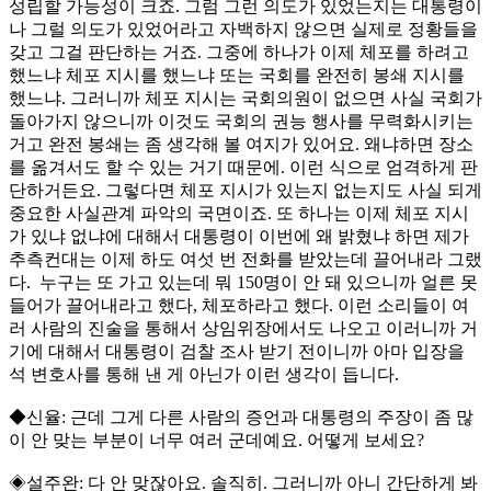
성립할 가능성이 크죠. 그럼 그런 의도가 있었는지는 대통령이
나 그럴 의도가 있었어라고 자백하지 않으면 실제로 정황들을
갖고 그걸 판단하는 거죠. 그중에 하나가 이제 체포를 하려고
했느냐 체포 지시를 했느냐 또는 국회를 완전히 봉쇄 지시를
했느냐. 그러니까 체포 지시는 국회의원이 없으면 사실 국회가
돌아가지 않으니까 이것도 국회의 권능 행사를 무력화시키는
거고 완전 봉쇄는 좀 생각해 볼 여지가 있어요. 왜냐하면 장소
를 옮겨서도 할 수 있는 거기 때문에. 이런 식으로 엄격하게 판
단하거든요. 그렇다면 체포 지시가 있는지 없는지도 사실 되게
중요한 사실관계 파악의 국면이죠. 또 하나는 이제 체포 지시
가 있냐 없냐에 대해서 대통령이 이번에 왜 밝혔냐 하면 제가
추측컨대는 이제 하도 여섯 번 전화를 받았는데 끌어내라 그랬
다. 누구는 또 가고 있는데 뭐 150명이 안 돼 있으니까 얼른 못
들어가 끌어내라고 했다, 체포하라고 했다. 이런 소리들이 여
러 사람의 진술을 통해서 상임위장에서도 나오고 이러니까 거
기에 대해서 대통령이 검찰 조사 받기 전이니까 아마 입장을
석 변호사를 통해 낸 게 아닌가 이런 생각이 듭니다.
◆신율: 근데 그게 다른 사람의 증언과 대통령의 주장이 좀 많
이 안 맞는 부분이 너무 여러 군데예요. 어떻게 보세요?
◈설주완: 다 안 맞잖아요. 솔직히. 그러니까 아니 간단하게 봐