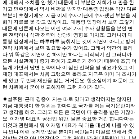
에 대해서 조치를 안 했기 때문에 이 부분은 저희가 비판을 한
거고 민주당에서 역시 비판을 받지만 대통령 입장은 약간 다른
부분이 초창기에요. 지금 이제 수사기관에 수사됐던 부분을 저
희가 자료를 못 갖고 있잖아요. 대통령 입장에서 보면 그렇기
때문에 언론에 나오는 이런 여러 가지 수사 상황들을 본인 변
론 전략이나 심판 전략에 상당히 영향을 미치죠. 그러니까 대
통령 입장에서는 하루하루 늦춰지는 것이 지연이 아니고 방어
전략 차원에서 보면 필요할 수가 있어요. 그래서 약간의 틀리
다 뭐 똑같은 지연이긴 하지만 하나는 시작되기 전 그러니까
모든 사실관계가 증거 관계가 오픈되기 전이기 때문에 조금 더
늦게 가면서 답변 전략이나 이 심판 전략을 펼 필요가 있고 이
재명 대표께서는 처음 그랬으면 몰라도 지금은 이미 다 조사가
돼 있고 두 번째 재판을 받는 거거든요. 항소심이기 때문에 그
런 차원에서 굳이 비교하자면 그런 차이가 있다.
◈설주완: 근데 경중이 저는 따로 있다고 생각하지는 않지만
지금 대통령이 한 행위는 한마디로 국가를 저는 국기문란이라
고 생각을 해요. 그리고 모든 온 국민이 다 충격을 받은 거잖아
요. 이재명 대표의 공선법 위반, 물론 중요한 거긴 합니다마는
이것과 관련해서 뭐 이재명 대표가 뭐 다음 대선에 나올 수 있
냐 없냐 이런 문제만 있을 뿐이지 국민들이 이걸로 인해서 충
격받는 것은 아니었잖아요. 그런 면에서라면 대통령이 아니 본