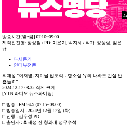
방송시간
[월~금] 07:10~09:00
제작진
진행: 장성철 / PD: 이은지, 박지혜 / 작가: 정상림, 임은
규
다시듣기
인터뷰전문
최재성 “이재명, 지지율 압도적…항소심 유죄 나와도 민심 안
흔들려”
2024-12-17 08:32
작게
크게
[YTN 라디오 뉴스파이팅]
□ 방송 : FM 94.5 (07:15~09:00)
□ 방송일시 : 2024년 12월 17일 (화)
□ 진행 : 김우성 PD
□ 출연자 : 최재성 전 청와대 정무수석