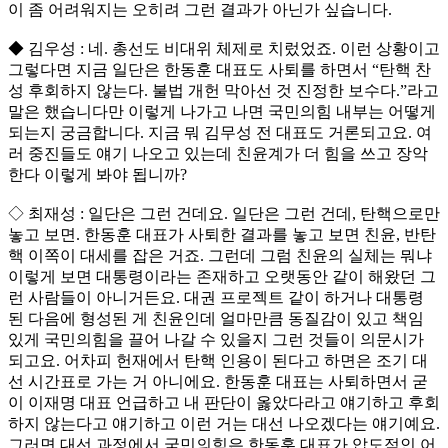
이 좀 어려워지는 오히려 그런 결과가 아닌가 싶습니다.
◆ 김우성 : 네. 총선도 비대위 체제로 치렀었죠. 이런 상황이고
그렇다면 지금 일단은 한동훈 대표도 사퇴를 하면서 “탄핵 찬
성 후회하지 않는다. 불법 개헌 막아선 것 진정한 보수다.”라고
말은 했습니다만 이렇게 나가고 나면 국민의힘 내부는 어떻게
되는지 궁금합니다. 지금 뭐 김무성 전 대표도 거론되고요. 여
러 중진들도 얘기 나오고 있는데 친윤계가 더 힘을 쓰고 장악
한다 이렇게 봐야 됩니까?
◇ 최재성 : 일단은 그런 건데요. 일단은 그런 건데, 탄핵으로만
놓고 보면. 한동훈 대표가 사퇴한 결과를 놓고 보면 친윤, 반탄
핵 이쪽이 대세를 잡은 거죠. 그런데 그럼 친윤의 실체는 뭐냐
이렇게 보면 대통령이라는 존재하고 오랫동안 같이 해왔던 그
런 사람들이 아니거든요. 대권 프로젝트 같이 하거나 대통령
된 다음에 형성된 게 친윤인데 얼마만큼 동질감이 있고 책임
있게 국민의힘을 끌어 나갈 수 있을지 그런 것들이 의문시가
되고요. 어차피 헌재에서 탄핵 인용이 된다고 하면은 조기 대
선 시간표로 가는 거 아니에요. 한동훈 대표는 사퇴하면서 굳
이 이재명 대표 언급하고 내 판단이 옳았다라고 얘기하고 후회
하지 않는다고 얘기하고 이런 거는 대선 나오겠다는 얘기예요.
그러면 대선 과정에서 국민의힘은 한동훈 대표가 압도적인 어