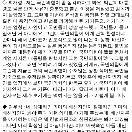
◇ 최재성 : 저는 국민의힘이 좀 심각하다고 봐요. 박근혜 대통
령도 물론 탄핵 사유가 충분했고 불법 이것을 저질렀고 감옥까
지 살았잖아요. 그런데 이번에 윤석열 대통령은 정말 그때보다
훨씬 더 충격적이고 헌법을 파괴해 버린 거거든요. 거기다가
이는 엄청난 사안이고 국민들이 정말 분노했고 국민들이 들고
일어난 거 아니에요. 그런데 국민의힘이 이게 탄핵 찬성이냐
반대냐 해서 반대표가 압도적으로 많이 나온 이 상황. 배신자
론이 정치적으로는 사실은 통용되지 않는 논리거든요. 불법을
저지른 대통령이 제가 거꾸로 만약에 국민의힘이 똘똘 뭉쳐서
계엄 저지른 대통령을 탄핵시킨 그런 국민의힘이었다. 그렇게
나섰다고 그러면 오히려 기회가 있었을 거예요, 국민의힘에게.
그런데 지금은 거의 국민의힘이 주저앉은 상황 적어도 국민들
기준으로는 주저앉은 상황이거든요. 한동훈이 배신자인지, 국
민들 입장에서 보면 국민의힘의 한동훈 쫓아낸 국민의힘이 배
신자인지 그거는 기준에 따라서 이게 달라져 버린다. 아마 배
신자로는 제가 보기에는 먹히지는 않을 거다 이렇게 봅니다.
◆ 김우성 : 네. 상대적인 의미의 배신자인지 절대적인 의미의
배신자인지 봐야 된다 이런 의미로 얘기해 주셨는데, 배신자론
을 얘기하는 배경은 뭐 헌법재판소의 심판결과는 봐야 되겠습
니다만 아직 확정된 건 아닙니다만. 이미 머릿속엔 다들 대선
이 움직이고 있기 때문이 아닌가. 즉 배신자론의 배경은 내가