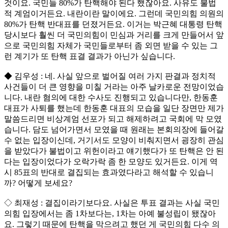
것이요. 국민들 80%가 탄핵해야 된다 했잖아요. 사유도 불법
적 계엄이거든요. 내란이란 말이에요. 그런데 국민의힘 의원의
80%가 탄핵 반대표를 던졌거든요. 이거는 박근혜 대통령 탄핵
당시보다 훨씬 더 국민의힘이 민심과 거리를 크게 만들어서 앞
으로 국민의힘 자체가 국민들로부터 좀 외면 받을 수 있는 그
런 계기가 또 탄핵 표결 결과가 아닌가 싶습니다.
◆ 김우성 : 네. 사실 앞으로 벌어질 여러 가지 판결과 정치적
사건들이 더 큰 영향을 미칠 거라는 아주 날카로운 전망이었습
니다. 내란 혐의에 대한 수사도 진행되고 있습니다만, 한동훈
대표가 사퇴를 했는데 한동훈 대표의 모습을 일단 장면만 제가
말씀드리면 비상계엄 선포가 되고 해제하려고 국회에 막 모였
습니다. 담도 넘어가면서 모였을 때 원래는 본회의장에 들어갈
수 없는 입장이신데, 거기서도 모양이 비춰지면서 굉장히 관심
을 받았다가 불법이고 위헌이라고 얘기했다가 또 탄핵은 안 된
다는 입장이었다가 오락가락 좀 한 모양도 있거든요. 이게 역
시 85표의 반대로 결집되는 효과였다라고 해석할 수 있습니
까? 어떻게 보세요?
◇ 최재성 : 결집이라기보다요. 사실은 투표 결과는 사실 국민
의힘 입장에서는 좀 1차보다는, 1차는 아예 불성립이 됐잖아
요. 그렇기 때문에 탄핵을 막으려고 했던 게 국민의힘 다수 의