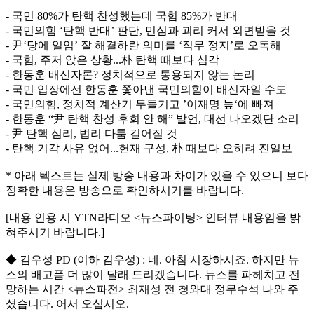
- 국민 80%가 탄핵 찬성했는데 국힘 85%가 반대
- 국민의힘 ‘탄핵 반대’ 판단, 민심과 괴리 커서 외면받을 것
- 尹‘당에 일임’ 잘 해결하란 의미를 ‘직무 정지’로 오독해
- 국힘, 주저 앉은 상황...朴 탄핵 때보다 심각
- 한동훈 배신자론? 정치적으로 통용되지 않는 논리
- 국민 입장에선 한동훈 쫓아낸 국민의힘이 배신자일 수도
- 국민의힘, 정치적 계산기 두들기고 ’이재명 늪‘에 빠져
- 한동훈 “尹 탄핵 찬성 후회 안 해” 발언, 대선 나오겠단 소리
- 尹 탄핵 심리, 법리 다툼 길어질 것
- 탄핵 기각 사유 없어...헌재 구성, 朴 때보다 오히려 진일보
* 아래 텍스트는 실제 방송 내용과 차이가 있을 수 있으니 보다
정확한 내용은 방송으로 확인하시기를 바랍니다.
[내용 인용 시 YTN라디오 <뉴스파이팅> 인터뷰 내용임을 밝
혀주시기 바랍니다.]
◆ 김우성 PD (이하 김우성) : 네. 아침 시장하시죠. 하지만 뉴
스의 배고픔 더 많이 달래 드리겠습니다. 뉴스를 파헤치고 전
망하는 시간 <뉴스파전> 최재성 전 청와대 정무수석 나와 주
셨습니다. 어서 오십시오.