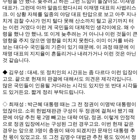
수령을 안 했다. 늦추려고 하는 그런 느낌이 들잖아요. 이재명
대표가. 그런데 아까 말씀드렸다시피 이재명 대표의 사법리스
크. 이 상황 자체를 일종의 야당 대표 탄압으로 보고 아주 지나
치게 검찰 수사가 먼지 털다 못해 산소까지 털고 공기까지 터
는 이런 거였다 이런 게 국민들의 대체적인 생각이에요. 왜 수
령을 했냐 안 했냐, 또 이게 늦추려는 거 아니냐 이런 것들이 큰
영향을 주지 않으면 영향을 미치지 못한다. 이미 이거를 바라
보는 대다수 국민들의 기준이 있기 때문에. 이 과정 때문에 이
재명 대표의 지지율이 흔들리거나 내려가거나 이런 것은 아닌
것 같습니다.
◆ 김우성 : 대세, 또 정치인의 시간표는 좀 다르다 이런 입장이
고요. 끝으로 헌재의 판결에 대해서도 의견은 제각각입니다.
많은 국민들이 인용될 거다라는 시각도 있지만 또 반대 시각들
도 있거든요. 짧게 정리 부탁드립니다.
◇ 최재성 : 박근혜 대통령 때는 그 전 정권이 이명박 대통령이
었잖아요. 소위 헌법재판관 구성이 두 정권에 걸쳐서 됐기 때
문에 야당 추천 몫 2명 빼고는 대략 여당, 정권. 이렇게 안정적
으로 정권 입장에서는 구성된 그런 경우고요. 이번 헌재 같은
경우는 앞으로 3명이 충원이 돼야 되겠지만 문재인 대통령 추
천 몫이 있었고요. 또 그전 김명수 대법관 추천 몫도 있어서 정