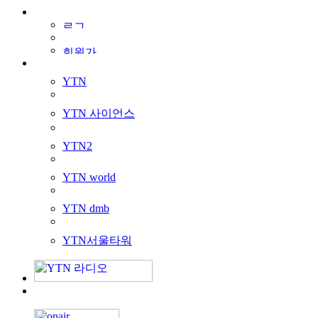
YTN
YTN 사이언스
YTN2
YTN world
YTN dmb
YTN서울타워