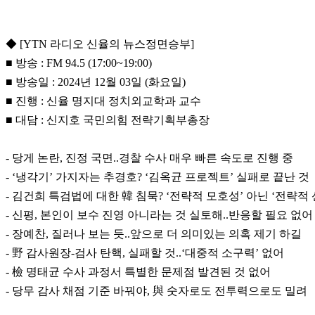
◆ [YTN 라디오 신율의 뉴스정면승부]
■ 방송 : FM 94.5 (17:00~19:00)
■ 방송일 : 2024년 12월 03일 (화요일)
■ 진행 : 신율 명지대 정치외교학과 교수
■ 대담 : 신지호 국민의힘 전략기획부총장
- 당게 논란, 진정 국면..경찰 수사 매우 빠른 속도로 진행 중
- ‘냉각기’ 가지자는 추경호? ‘김옥균 프로젝트’ 실패로 끝난 것
- 김건희 특검법에 대한 韓 침묵? ‘전략적 모호성’ 아닌 ‘전략적
- 신평, 본인이 보수 진영 아니라는 것 실토해..반응할 필요 없어
- 장예찬, 질러나 보는 듯..앞으로 더 의미있는 의혹 제기 하길
- 野 감사원장-검사 탄핵, 실패할 것..‘대중적 소구력’ 없어
- 檢 명태균 수사 과정서 특별한 문제점 발견된 것 없어
- 당무 감사 채점 기준 바꿔야, 與 숫자로도 전투력으로도 밀려