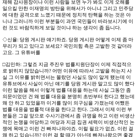
재해 감사원장이나 이런 사람들 보면 누가 봐도 이게 오해를
일으킬 만한 이재명의 방탄을 위해서가 아니냐 그리고 민주당
에 대한 공격으로 느꼈기 때문에 정치적 탄핵을 하는 것은 아
니냐 그러니까 이런 부분들이 과연 국민들이 바라보시기에 이
런 것도 바람직하게 보일 것이냐 하는 생각이 좀 듭니다.
◇신율: 당원 게시판 얘기하죠. 당원 게시판 어떻게 이제 좀 마
무리가 되고 있다고 보세요? 국민의힘 측은 고발한 것 같더라
고요. 그 유튜버를
□김민하: 그렇죠 지금 주진우 법률지원단장이 이제 직접적으
로 밝히지 않았습니까? 어떤 이유에 따라서 고발을 하는지 사
실 그 이유를 밝히면서는 몰랐던 사실도 많이 알게 됐는데 이
유튜브에서 사실이 아닌 얘기를 당원 게시판 말고도 많이 했다
이런 말씀을 해서 이렇게 법률 대응을 하는데 사실 그동안 좀
의문이었던 건 왜 법률 대응을 분명히 초반부터 한다고 했는데
왜 안 하고 있었을까 이거를 많이 의구심을 가졌는데 어쨌든
법률 대응을 법률적 대응을 한다고 한다. 그래서 이제 이런 부
분들은 그걸 앞으로 수사기관에서 좀 규명을 하고 이런 비생산
적인 논쟁을 여당하고 여당과 지금 집권 세력이 비생산적인 논
쟁에 목매고 이런 건 빠져나와야죠. 이럴 필요가 없죠. 이런 걸
왜 하고 있습니까? 이런 걸 할 때가 아닌데 빠져나왔으면 좋겠