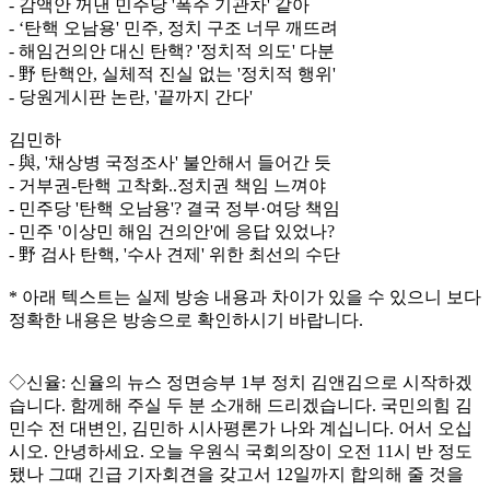
- 감액안 꺼낸 민주당 '폭주 기관차' 같아
- ‘탄핵 오남용' 민주, 정치 구조 너무 깨뜨려
- 해임건의안 대신 탄핵? '정치적 의도' 다분
- 野 탄핵안, 실체적 진실 없는 '정치적 행위'
- 당원게시판 논란, '끝까지 간다'
김민하
- 與, '채상병 국정조사' 불안해서 들어간 듯
- 거부권-탄핵 고착화..정치권 책임 느껴야
- 민주당 '탄핵 오남용'? 결국 정부·여당 책임
- 민주 '이상민 해임 건의안'에 응답 있었나?
- 野 검사 탄핵, '수사 견제' 위한 최선의 수단
* 아래 텍스트는 실제 방송 내용과 차이가 있을 수 있으니 보다
정확한 내용은 방송으로 확인하시기 바랍니다.
◇신율: 신율의 뉴스 정면승부 1부 정치 김앤김으로 시작하겠
습니다. 함께해 주실 두 분 소개해 드리겠습니다. 국민의힘 김
민수 전 대변인, 김민하 시사평론가 나와 계십니다. 어서 오십
시오. 안녕하세요. 오늘 우원식 국회의장이 오전 11시 반 정도
됐나 그때 긴급 기자회견을 갖고서 12일까지 합의해 줄 것을