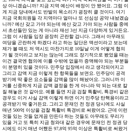
상 아니겠습니까? 지금 지역 예산이 배정이 안 됐어요. 그럼 이
게 지금 당내에서도 반발의 목소리가 굉장히 클 것이다. 여기
지금 국회의원들 각 지역마다 얼마나 또 선심성 공약 내놨겠습
니까? 예산 갖고 가야 되는데 예산 갖고 가야 되는 사람들 중에
서 초선들만 있는 게 아니라 재선 3선 지금 다양하게 있거든요.
그럼 이 사람들 입장 굉장히 곤란할 겁니다. 그래서 아무래도
여당을 곤란하게 하겠다 라고 하는 일단은 액션이라고 보는데
제가 볼 때도 저 역시도 마찬가지로 10일날 이게 어떻게 협의
가 될 것이라고 보지는 않는데 그래도 장기적으로 봤었을 때는
이건 결국엔 협의에 이를 수밖에 없을까 증액해야 되는 부분들
이 분명히 있을 것이다. 민주당 입장에서 라고 생각되어지고
그리고 감액 지금 이렇게 한 항목들을 보면요. 민주당이 공격
받기에 딱 좋은 요소들을 감액을 많이 해놨어요. 그러니까 이
거를 신중하게 지금 감액 결정을 한 게 아니라 막 되는 대로 칼
질 해놓은 것 같아요. 예를 들면 지금 검찰 특활비, 특경비 같은
경우도 이거 사실 감액 이렇게 하면 이거 민주당 탄핵용이라고
공격받기 딱 좋거든요. 그리고 문재인 전 정권 당시에도 사실
매년 500억 이상을 검찰 특활비 특경비로 써왔어요. 근데 이런
것들 있는 것들 없게끔 만든다 하는 것들도 아무래도 무리가
있을 거고 또 특히 지금 청와대 같은 경우에 문재인 전 정권 당
시에도 이거 매년 어쨌든 97,8억 95억 이상은 특활비로 써왔거