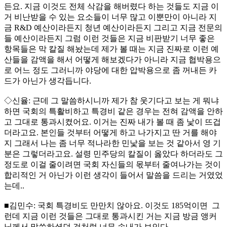
든요. 지금 이것도 전체 삭감을 해버렸다 하는 것들도 지금 이
거 비난받을 수 있는 요소들이 너무 많고 이뿐만이 아니라 지
금 R&D 예산이라든지 청년 예산이라든지 그리고 지금 전문의
들 예산이라든지 그럼 이런 것들은 지금 비판받기 너무 좋은
항목들은 막 칼질 해놨는데 제가 볼 때는 지금 진짜로 이런 예
산들을 감액을 해서 어떻게 해보겠다가 아니라 지금 협박용으
로 어느 정도 그러니까 야당에 대한 압박용으로 좀 꺼내든 카
드가 아닌가 생각듭니다.
◇신율: 근데 그 말씀하시니까 제가 참 웃기다고 보는 게 뭐냐
하면 국회의 특활비하고 특경비 같은 경우는 전혀 감액을 안하
고 그대로 통과시켰어요. 이거는 진짜 내가 볼 때 좀 낯이 뜨겁
더라고요. 본인들 것부터 어떻게 하고 나가지고 딴 거를 해야
지 그래서 나는 좀 너무 적나라한 민낯을 보는 것 같아서 영 기
분은 그렇더라고요. 설령 민주당의 칼질이 옳았다 하더라도 그
정도로 이걸 줄이려면 국회 자신들의 몫부터 줄여나가는 것이
합리적인 거 아닌가 이런 생각이 들어서 말씀을 드리는 거였었
는데..
■김민수: 국회 특경비도 만만치 않아요. 이것도 185억이면 그
런데 지금 이런 것들은 그대로 통과시킨 거는 지금 방금 앵커
님께서 말씀하셨던 것처럼 너무 속내가 보인다.