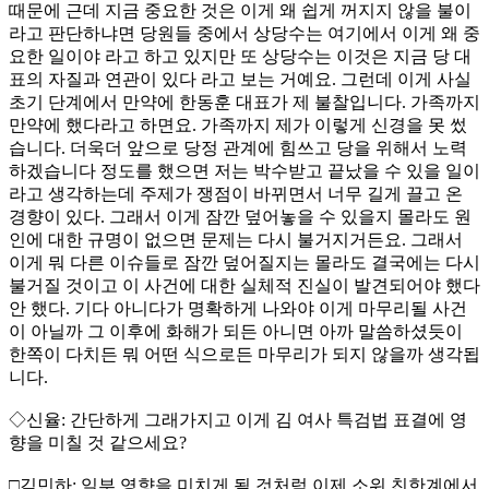
때문에 근데 지금 중요한 것은 이게 왜 쉽게 꺼지지 않을 불이
라고 판단하냐면 당원들 중에서 상당수는 여기에서 이게 왜 중
요한 일이야 라고 하고 있지만 또 상당수는 이것은 지금 당 대
표의 자질과 연관이 있다 라고 보는 거예요. 그런데 이게 사실
초기 단계에서 만약에 한동훈 대표가 제 불찰입니다. 가족까지
만약에 했다라고 하면요. 가족까지 제가 이렇게 신경을 못 썼
습니다. 더욱더 앞으로 당정 관계에 힘쓰고 당을 위해서 노력
하겠습니다 정도를 했으면 저는 박수받고 끝났을 수 있을 일이
라고 생각하는데 주제가 쟁점이 바뀌면서 너무 길게 끌고 온
경향이 있다. 그래서 이게 잠깐 덮어놓을 수 있을지 몰라도 원
인에 대한 규명이 없으면 문제는 다시 불거지거든요. 그래서
이게 뭐 다른 이슈들로 잠깐 덮어질지는 몰라도 결국에는 다시
불거질 것이고 이 사건에 대한 실체적 진실이 발견되어야 했다
안 했다. 기다 아니다가 명확하게 나와야 이게 마무리될 사건
이 아닐까 그 이후에 화해가 되든 아니면 아까 말씀하셨듯이
한쪽이 다치든 뭐 어떤 식으로든 마무리가 되지 않을까 생각됩
니다.
◇신율: 간단하게 그래가지고 이게 김 여사 특검법 표결에 영
향을 미칠 것 같으세요?
□김민하: 일부 영향을 미치게 될 것처럼 이제 소위 친한계에서