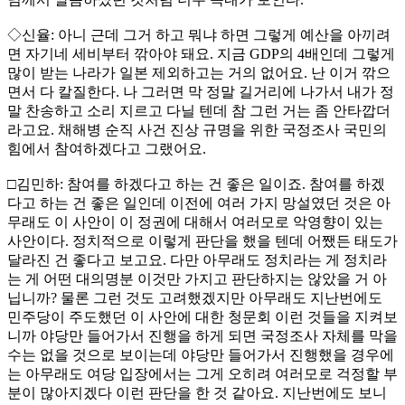
◇신율: 아니 근데 그거 하고 뭐냐 하면 그렇게 예산을 아끼려
면 자기네 세비부터 깎아야 돼요. 지금 GDP의 4배인데 그렇게
많이 받는 나라가 일본 제외하고는 거의 없어요. 난 이거 깎으
면서 다 칼질한다. 나 그러면 막 정말 길거리에 나가서 내가 정
말 찬송하고 소리 지르고 다닐 텐데 참 그런 거는 좀 안타깝더
라고요. 채해병 순직 사건 진상 규명을 위한 국정조사 국민의
힘에서 참여하겠다고 그랬어요.
□김민하: 참여를 하겠다고 하는 건 좋은 일이죠. 참여를 하겠
다고 하는 건 좋은 일인데 이전에 여러 가지 망설였던 것은 아
무래도 이 사안이 이 정권에 대해서 여러모로 악영향이 있는
사안이다. 정치적으로 이렇게 판단을 했을 텐데 어쨌든 태도가
달라진 건 좋다고 보고요. 다만 아무래도 정치라는 게 정치라
는 게 어떤 대의명분 이것만 가지고 판단하지는 않았을 거 아
닙니까? 물론 그런 것도 고려했겠지만 아무래도 지난번에도
민주당이 주도했던 이 사안에 대한 청문회 이런 것들을 지켜보
니까 야당만 들어가서 진행을 하게 되면 국정조사 자체를 막을
수는 없을 것으로 보이는데 야당만 들어가서 진행했을 경우에
는 아무래도 여당 입장에서는 그게 오히려 여러모로 걱정할 부
분이 많아지겠다 이런 판단을 한 것 같아요. 지난번에도 보니