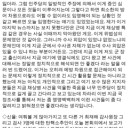
잃더라. 그럼 민주당의 일방적인 주장에 의해서 이게 증인 심
문이나 모든 것들이 이루어지는데 그렇다고 하면 최소한의 방
어 차원으로라도 어쩔 수 없이라도 임명해야 되는 상황인 것
같고 빠르면 오늘 임명한다는 얘기도 있었었는데요. 제가 이거
마지막 뉴스까지는 보지 못했다만은 근데 지금 이게 채상병 특
검 같은 경우는 사실 이때까지 막아왔던 게요. 이게 위법성의
문제였던 것 같아요. 그러니까 수사 외압이 있었냐 없었느냐의
문제인데 이게 지금 군에서 수사권 자체가 없는데 수사 외압은
있을 수 있냐 하는 부분이거든요. 그런데 지금 이게 저도 군 장
교 출신이라서 지금 여기에 영결식에도 갔다 왔고 본 사건에
대해서는 정말로 정치적으로 해석되면 안 좋겠다 라는 말을 여
러 번 드렸어요. 이거는 오히려 예방 차원으로 접근해야지 되
는 문제지 이렇게 정치적으로 긴 시간 활용할 문제는 아니라고
했는데 저는 아직도 개인적으로 그리고 여기 보수 많은 지지자
분들은 지금 채상병 사건을 억울한 죽음을 너무 민주당이 정치
적으로 길게 끌고 간다라고 보고 있는데 차라리 이번 지금 국
정조사를 통해서 저는 좀 명명백백하게 이런 사건들이 좀 다
알려지고 밝혀졌으면 좋겠다라는 생각입니다.
◇신율: 여쭤볼 게 많아가지고 또 다른 거 최재해 감사원장 그
리고 검사 3명에 대한 탄핵소추안이 오늘 본회의에서 보고가