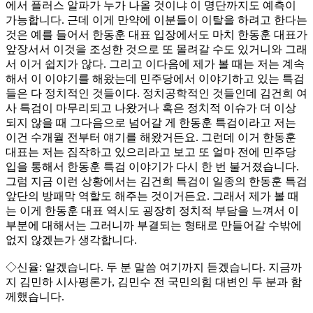
에서 플러스 알파가 누가 나올 것이냐 이 명단까지도 예측이
가능합니다. 근데 이게 만약에 이분들이 이탈을 하려고 한다는
것은 예를 들어서 한동훈 대표 입장에서도 마치 한동훈 대표가
앞장서서 이것을 조성한 것으로 또 몰려갈 수도 있거니와 그래
서 이거 쉽지가 않다. 그리고 이다음에 제가 볼 때는 저는 계속
해서 이 이야기를 해왔는데 민주당에서 이야기하고 있는 특검
들은 다 정치적인 것들이다. 정치공학적인 것들인데 김건희 여
사 특검이 마무리되고 나왔거나 혹은 정치적 이슈가 더 이상
되지 않을 때 그다음으로 넘어갈 게 한동훈 특검이라고 저는
이건 수개월 전부터 얘기를 해왔거든요. 그런데 이거 한동훈
대표는 저는 짐작하고 있으리라고 보고 또 얼마 전에 민주당
입을 통해서 한동훈 특검 이야기가 다시 한 번 불거졌습니다.
그럼 지금 이런 상황에서는 김건희 특검이 일종의 한동훈 특검
앞단의 방패막 역할도 해주는 것이거든요. 그래서 제가 볼 때
는 이게 한동훈 대표 역시도 굉장히 정치적 부담을 느껴서 이
부분에 대해서는 그러니까 부결되는 형태로 만들어갈 수밖에
없지 않겠는가 생각합니다.
◇신율: 알겠습니다. 두 분 말씀 여기까지 듣겠습니다. 지금까
지 김민하 시사평론가, 김민수 전 국민의힘 대변인 두 분과 함
께했습니다.