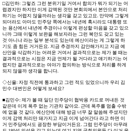
□김민하: 그렇죠 그런 분위기일 거여서 합의가 뭐가 되기는 어
렵겠지만 하지만 이게 감액된 것만 본회의에서 본안으로 처리
하기는 어렵지 않을까라는 생각을 갖고 있고요. 만약에 그렇게
되더라도 아마도 민주당 쪽에서는 내년에 혹시라도 대통령 또
는 용산에서 내년에 추경이나 이렇게 편성할 마음을 갖고 있으
니까 그때 이렇게 보완을 해보자라는 그런 복안도 갖고 있는
것 아니냐 라는 일부 분석도 있는데 예산이라는 게 그렇게 하
기도 좀 힘든 거거든요. 지금 추경까지 감안해가지고 지금 예
산안을 삭감하기는 어려운 거여서 결과적으로는 제가 볼 때는
결과적으로는 시점은 지금 언제가 될 거다라고 얘기하기는 어
렵지만 결과적으로는 여야가 합의하는 방식으로 처리를 하게
되지 않을까 생각을 합니다.
◇신율: 자정 직전에 통과하고 그런 적도 있었으니까 우리 김
민수 대변인은 어떻게 보세요?
■김민수: 제가 볼 때 일단 민주당이 협박용 카드로 꺼내든 것
같은데 이게 폭주 없는 기관차 같아요. 근데 폭주를 멈출 수밖
에 없을 것 같다. 예산안에 대해 방금 너무 잘 말씀해 주셨지만
이게 감액 처리만 돼가지고 지금 이게 넘어간다 라고 하면 이
거 민주당에서도 굉장한 부담이거든요. 그럼 민주당이 아무래
도 180석 의석을 갖고 있는데 여기 지역 국회의원들 다 이거 울