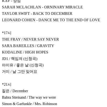
R.EF - 상심
SARAH MCLACHLAN - ORNINARY MIRACLE
TAYLOR SWIFT - BACK TO DECEMBER
LEONARD COHEN - DANCE ME TO THE END OF LOVE
*17시
THE FRAY / NEVER SAY NEVER
SARA BAREILLES / GRAVITY
KODALINE / HIGH HOPES
JD1 / 책임져 (신청곡)
아이유 / 좋은 날 (신청곡)
거미 / 날 그만 잊어요
*21시
짙은 / December
Babra Streisand / The way we were
Simon & Garfunkle / Mrs. Robinson