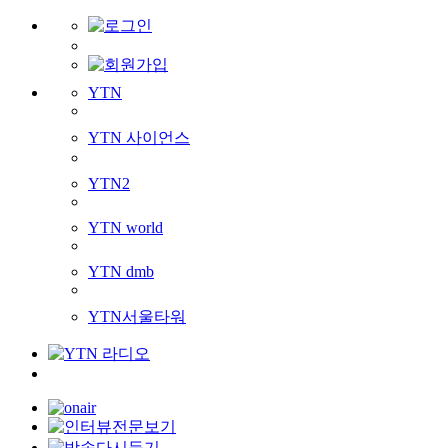
YTN
YTN 사이언스
YTN2
YTN world
YTN dmb
YTN서울타워