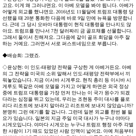
고요. 이게 왜 그러냐면요. 이 아베 모델을 봐야 됩니다. 아베가
어떻게 외교를 했냐면요. 2016년도 11월달에 트럼프 대통령 당
선됐을 때 20분 통화한 다음에 바로 9일 만에 뉴욕을 방문합니
다. 근데 그 당시 오바마 대통령이 현직 대통령을 만나지도 않
아요. 트럼프를 만나서 7천 달러짜리 금 골프채를 선물합니다.
그래서 둘이서 친해져요. 그다음에 같이 골프 회담을 아주 잘
하는 거예요. 그러면서 서로 퍼스트네임으로 부릅니다.
◆배승희: 그랬죠.
◇윤상현: 이 인도-태평양 전략을 구상한 게 아베거든요. 아베
의 그 전략을 미국의 소위 말해서 인도-태평양 전략부에서 끼
워놓았습니다. 지금 이시바 시게루요. 현직 총리 등 이시바 시
게루도 똑같은 아베 모델을 가지고 어떻게 하면은 외국 정상
중에 트럼프 대통령을 가장 먼저 만나는 이 국가 원수가 되겠
다라는 심정을 뛰고 있는데, 우리는 조현동 주미 대사를 플로
리다 리조트에 보내지 말아라고 리조트에 보내지 않았습니까?
분명히 그런 얘기를 할 겁니다. 그런데 일본 외교를 한번 볼 필
요가 있습니다. 일본의 지금 주일 미국 대사가 누구냐 야마다
시게오입니다. 야마다 시게오는 누구냐 트럼프 행정 아주 각별
한 사람이 1기 때도 있었던 사람 인맥이 넓어요. 아예 처음부터