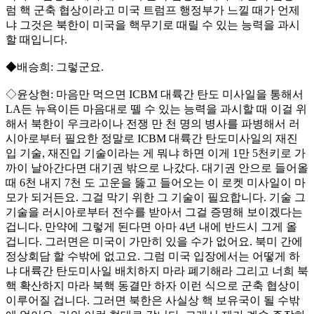
럼 핵 군축 협상이라고 미국 트럼프 행정부가 느낄 때가 언제
냐 그것은 북한이 미국을 핵무기로 때릴 수 있는 능력을 과시
할 때입니다.
◆배승희: 그렇군요.
◇윤상현: 마음만 먹으면 ICBM 대륙간 탄도 미사일을 통해서
LA든 뉴욕이든 마음대로 뗄 수 있는 능력을 과시할 때 이걸 위
해서 북한이 우크라이나 전쟁 만 천 명의 병사를 파병해서 러
시아로부터 필요한 정말로 ICBM 대륙간 탄도미사일의 재진
입 기술, 재진입 기술이라는 게 뭐냐 하면 이게 1만 5천키로 가
까이 날아간다면 대기권 밖으로 나갔다. 대기권 안으로 들어올
때 6천 내지 7천 도 고운을 뚫고 들어오는 이 로켓 미사일이 마
모가 되거든요. 그걸 막기 위한 그 기술이 필요합니다. 기술 그
기술을 러시아로부터 전수를 받아서 그걸 증명해 보이겠다는
겁니다. 만약에 그렇게 된다면 아마 4년 내에 반드시 그게 올
겁니다. 그러면은 미국이 가만히 있을 수가 없어요. 북미 간에
정상회담 할 수밖에 없고요. 그럼 미국 입장에서는 어떻게 하
냐 대륙간 탄도미사일 배치하지 마라 폐기해라 그리고 너희 북
핵 확산하지 마라 북핵 동결만 하자 이런 식으로 군축 협상이
이루어질 겁니다. 그러면 북한은 사실상 핵 보유국이 될 수밖