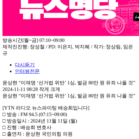
방송시간
[월~금] 07:10~09:00
제작진
진행: 장성철 / PD: 이은지, 박지혜 / 작가: 정상림, 임은
규
다시듣기
인터뷰전문
윤상현 “이재명 ‘선거법 위반’ 1심, 벌금 80만 원 유죄 나올 것”
2024-11-11 08:28
작게
크게
윤상현 “이재명 ‘선거법 위반’ 1심, 벌금 80만 원 유죄 나올 것”
[YTN 라디오 뉴스파이팅 배승희입니다]
□ 방송 : FM 94.5 (07:15~09:00)
□ 방송일시 : 2024년 11월 11일 (월)
□ 진행 : 배승희 변호사
□ 출연자 : 윤상현 국민의힘 의원