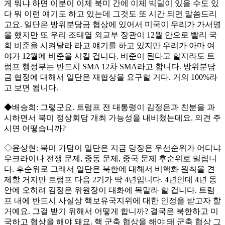
게 뭐냐 하면 이분이 이제 북미 간에 이제 빅딜이 있을 수도 있
다 뭐 이런 얘기도 하고 있는데 그것도 또 시간 되면 말씀드리
고요. 일단은 방위분담금 협상에 있어서 미국이 우리가 가서명
을 했지만 또 우리 조태열 외교부 장관이 12월 안으로 빨리 국
회 비준을 시켜달라 라고 얘기를 하고 있지만 우리가 아마 여
야가 12월에 비준을 시킬 겁니다. 비준이 된다고 할지라도 트
럼프 행정부는 반드시 SMA 12차 SMA라고 합니다. 방위분담
금 협정에 대해서 일단은 재협상을 요구할 거다. 거의 100%라
고 보면 됩니다.
◆배승희: 그렇군요. 트럼프 전 대통령이 김정은과 친분을 과
시하면서 북미 정상회담 개최 가능성을 내비쳤는데요. 의견 주
시면 어떻습니까?
◇윤상현: 북미 가담이 일단은 지금 당장은 우선순위가 어디냐
우크라이나 전쟁 문제, 중동 문제, 중국 문제 후순위로 밀립니
다. 후순위로 그래서 일단은 북한에 대해서 비핵화 원칙을 견
제할 거지만 트럼프 다음 2기가 딱 4년입니다. 4년인데 4년 동
안에 오히려 김정은 위원장이 대화에 목말라 할 겁니다. 트럼
프 내에 반드시 사실상 핵보유국지위에 대한 인정을 받고자 할
거예요. 그걸 받기 위해서 어떻게 합니까? 결국은 북한하고 미
국하고 협상을 해야 돼요. 핵 군축 협상을 해야 돼 군축 협상 그