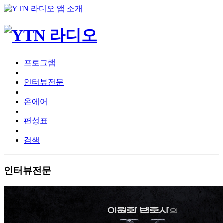
프로그램
인터뷰전문
온에어
편성표
검색
인터뷰전문