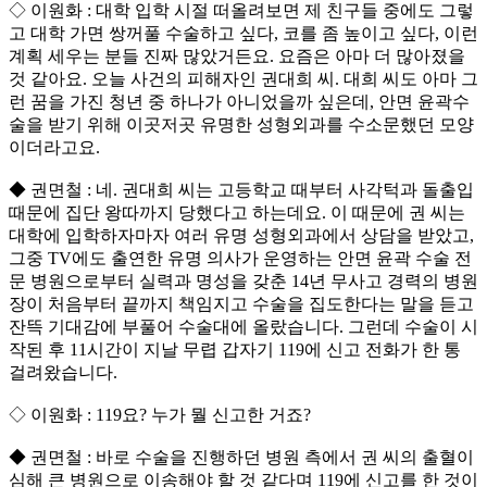
◇ 이원화 : 대학 입학 시절 떠올려보면 제 친구들 중에도 그렇
고 대학 가면 쌍꺼풀 수술하고 싶다, 코를 좀 높이고 싶다, 이런
계획 세우는 분들 진짜 많았거든요. 요즘은 아마 더 많아졌을
것 같아요. 오늘 사건의 피해자인 권대희 씨. 대희 씨도 아마 그
런 꿈을 가진 청년 중 하나가 아니었을까 싶은데, 안면 윤곽수
술을 받기 위해 이곳저곳 유명한 성형외과를 수소문했던 모양
이더라고요.
◆ 권면철 : 네. 권대희 씨는 고등학교 때부터 사각턱과 돌출입
때문에 집단 왕따까지 당했다고 하는데요. 이 때문에 권 씨는
대학에 입학하자마자 여러 유명 성형외과에서 상담을 받았고,
그중 TV에도 출연한 유명 의사가 운영하는 안면 윤곽 수술 전
문 병원으로부터 실력과 명성을 갖춘 14년 무사고 경력의 병원
장이 처음부터 끝까지 책임지고 수술을 집도한다는 말을 듣고
잔뜩 기대감에 부풀어 수술대에 올랐습니다. 그런데 수술이 시
작된 후 11시간이 지날 무렵 갑자기 119에 신고 전화가 한 통
걸려왔습니다.
◇ 이원화 : 119요? 누가 뭘 신고한 거죠?
◆ 권면철 : 바로 수술을 진행하던 병원 측에서 권 씨의 출혈이
심해 큰 병원으로 이송해야 할 것 같다며 119에 신고를 한 것이