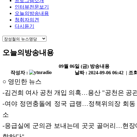
프로그램소개
인터뷰전문보기
오늘의방송내용
청취자의견
다시듣기
오늘의방송내용
09월 06일 (금) 방송내용
작성자 :
날짜 : 2024-09-06 06:42 | 조회
○ 영민한 뉴스
-김건희 여사 공천 개입 의혹…용산 "공천은 공
-여야 정면충돌에 정국 급랭…정책위의장 회동
소
-응급실에 군의관 보내는데 곳곳 골머리…현장
합하다"