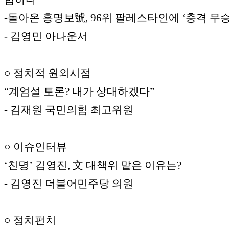
-돌아온 홍명보號, 96위 팔레스타인에 ‘충격 무
- 김영민 아나운서
○ 정치적 원외시점
“계엄설 토론? 내가 상대하겠다”
- 김재원 국민의힘 최고위원
○ 이슈인터뷰
‘친명’ 김영진, 文 대책위 맡은 이유는?
- 김영진 더불어민주당 의원
○ 정치펀치