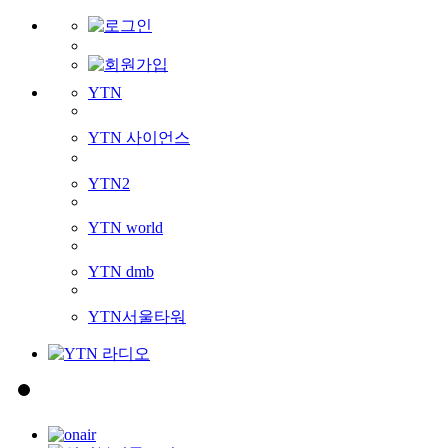
YTN
YTN 사이언스
YTN2
YTN world
YTN dmb
YTN서울타워