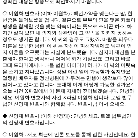
정확한 내용은 방송으로 확인하시기 바랍니다.
◇ 이원화 변호사 (이하 이원화) : 백년가약을 맺는다는 말, 한
번쯤은 들어보셨을 겁니다. 결혼으로 부부의 연을 맺은 커플이
평생을 함께할 것을 맺는 약속이라는 뜻으로 쓰이곤 하죠. 하
지만 살다 보면 내 의지와 상관없이 그 약속을 지키지 못하는
경우도 생기곤 합니다. 이 씨의 경우도 그랬죠. 바람을 피우다
이혼을 요구한 남편. 이 씨는 자신이 피해자임에도 남편이 먼
저 이혼을 요구했다는 사실에 분노했습니다. 심지어 재산을 분
할해야 한다고 생각하니 더더욱 화가 치밀었죠. 그리고 바로
그때 드라마에서나 나올 법한 아이디어 하나가 이 씨의 머릿속
을 스치고 지나갔습니다. 정말 이런 일이 가능할까 싶지만요.
멀쩡한 배우자를 정신병원에 가두려는 만행이 생각보다 많이
일어나고 있다고 합니다. 도대체 이게 어떻게 가능한 걸까요?
오늘 사건 X파일에서 이 문제 자세히 짚어보겠습니다. 안녕하
세요. 이원화 변호사의 사건 X파일 이원화 입니다. 로엘 법무
법인 신영재 변호사와 함께합니다. 변호사님 어서 오세요.
◆ 신영재 변호사 (이하 신영재) : 안녕하세요. 로엘 법무법인
의 신영재 변호사입니다.
◇ 이원화 : 저도 최근에 언론 보도를 통해 접한 사건인데요. 한