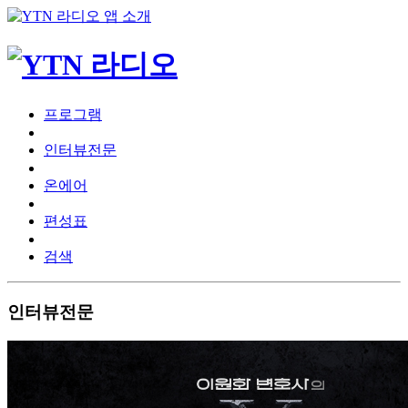
프로그램
인터뷰전문
온에어
편성표
검색
인터뷰전문