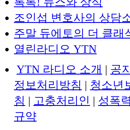
톡톡! 뉴스와 상식
조인섭 변호사의 상담
주말 듀에토의 더 클래
열린라디오 YTN
YTN 라디오 소개
|
공
정보처리방침
|
청소년
침
|
고충처리인
|
성폭력
규약