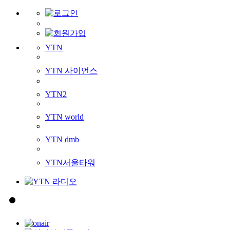
YTN
YTN 사이언스
YTN2
YTN world
YTN dmb
YTN서울타워