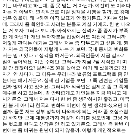
기는 바꾸려고 하는데, 좀 못 믿는 거 아닌가. 여전히 또 이러다
마는 거 아닐까, 연속적으로 이걸 정책을 시행을 할까, 또 강제
성은 있을까. 왜냐하면 아직 발표가 안 됐거든요. 기대는 있는
데. 그래서 좀 확인하고 사려는 분들도 계실 거예요. 한 번 나오
는 거 보자 그러다 보니까, 아직까지는 신뢰가 좀 증시가 부족
한 게 아닌가. 개인 투자자분들 입장에서도 여전히 그러니까
저렇게 판다는 얘기는 그래서 저는 좀 당부드리고 싶은 게. 뭔
가 저는 외국인들이 저렇게 사는 거 보면, 국내 증시의 변화를
저는 믿고 있다고 생각을 하거든요. 외국인들이 지금 갑자기
많이 들어와요. 이번 주에만. 그러니까 지금 2월 시작한 지 며
칠 안 됐잖아요? 벌써 4조 원을 샀어요. 이거 왜 샀을까요? 갑
자기 안 사다가, 그 이유는 우리나라 밸류업 프로그램을 좀 믿
는다는 얘기거든요. 실제 산 기업들 보면 그 쪽 관련된 기업들
진짜 많이 사고 있어요. 그러니까 외국인은 실제로 좀 그 쪽에
매수를 하고 있는데. 좀 안타깝게도 개인들은 지금 떠나고 계
시거든요. 그래서 저는 다시 한 번 좀 생각하시면 좋겠고. 미국
만 볼 게 아니라 한국의 변화도 이번에 한 번 생각하셨으면 어
떨까. 물론 저도 정부 정책이 나와봐야 되는 거라 좀 조심스럽
긴 하지만. 근데 대통령까지 저렇게 얘기할 정도인데. 그냥 저
는 헛으로 한다고 생각은 안 하고 있거든요. 그래서 좀 한번 이
번에는 좀 바뀌는 원년이 되지 않을까. 이렇게 개인적으로는