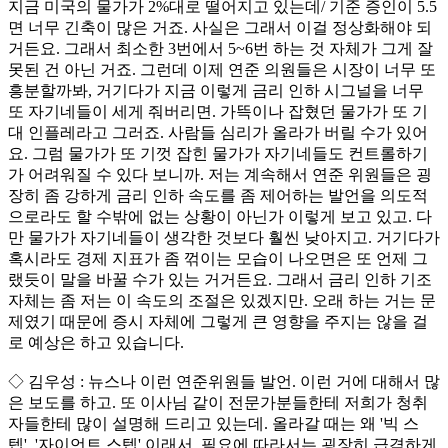
지금 미국의 물가가 2%대로 떨어지고 있는데/ 기준 증인이 5.5
면 너무 긴축이 많은 거죠. 사실은 그래서 이걸 정상화해야 되
거든요. 그래서 최소한 3번에서 5~6번 하는 것 자체가 그게 잘
못된 건 아닌 거죠. 그런데 이제 연준 의원들은 시장이 너무 또
흥분할까봐, 거기다가 지금 이렇게 금리 인하 시그널을 너무
또 자기네들이 세게 줘버리면. 가뜩이나 잡혔던 물가가 또 기
대 인플레라고 그러죠. 사람들 심리가 올라가 버릴 수가 있어
요. 그럼 물가가 또 기껏 잡힌 물가가 자기네들도 컨트롤하기
가 어려워질 수 있다 보니까. 저는 계속해서 연준 위원들은 굉
장히 좀 강하게 금리 인하 속도를 좀 제어하는 발언을 의도적
으로라도 할 수밖에 없는 상황이 아닌가 이렇게 보고 있고. 다
만 물가가 자기네들이 생각한 것보다 훨씬 낮아지고. 거기다가
혹시라도 경제 지표가 좀 꺾이는 모습이 나오면은 또 언제 그
랬듯이 말을 바꿀 수가 있는 거거든요. 그래서 금리 인하 기조
자체는 좀 저는 이 속도의 조절은 있겠지만. 오래 하는 거는 문
제였기 때문에 증시 자체에 그렇게 큰 영향을 주지는 않을 걸
로 예상은 하고 있습니다.
◇ 김우성 : 뉴스나 이런 연준위원들 발언. 이런 거에 대해서 많
은 보도를 하고. 또 이사님 같이 전문가분들한테 저희가 청취
자들한테 많이 설명해 드리고 있는데. 올라갈 때는 왜 '빅 스
텝', '자이언트 스텝' 이래서. 필요에 따라서는 굉장히 급격하게