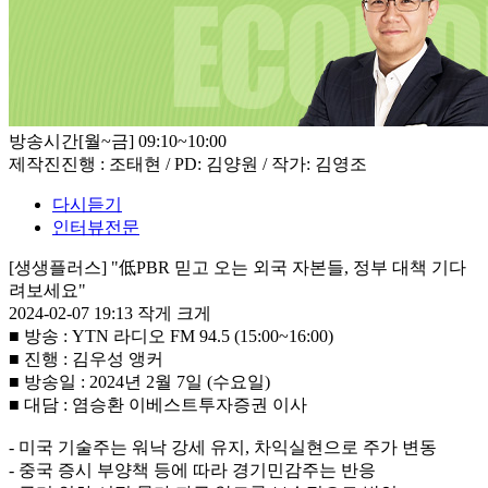
방송시간
[월~금] 09:10~10:00
제작진
진행 : 조태현 / PD: 김양원 / 작가: 김영조
다시듣기
인터뷰전문
[생생플러스] "低PBR 믿고 오는 외국 자본들, 정부 대책 기다
려보세요"
2024-02-07 19:13
작게
크게
■ 방송 : YTN 라디오 FM 94.5 (15:00~16:00)
■ 진행 : 김우성 앵커
■ 방송일 : 2024년 2월 7일 (수요일)
■ 대담 : 염승환 이베스트투자증권 이사
- 미국 기술주는 워낙 강세 유지, 차익실현으로 주가 변동
- 중국 증시 부양책 등에 따라 경기민감주는 반응