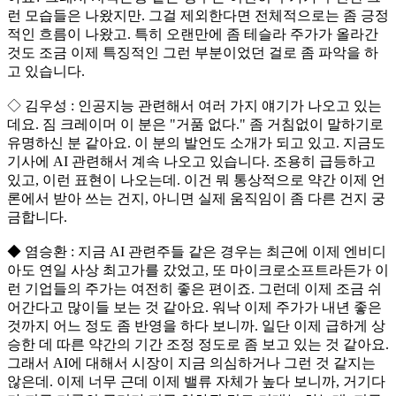
런 모습들은 나왔지만. 그걸 제외한다면 전체적으로는 좀 긍정
적인 흐름이 나왔고. 특히 오랜만에 좀 테슬라 주가가 올라간
것도 조금 이제 특징적인 그런 부분이었던 걸로 좀 파악을 하
고 있습니다.
◇ 김우성 : 인공지능 관련해서 여러 가지 얘기가 나오고 있는
데요. 짐 크레이머 이 분은 "거품 없다." 좀 거침없이 말하기로
유명하신 분 같아요. 이 분의 발언도 소개가 되고 있고. 지금도
기사에 AI 관련해서 계속 나오고 있습니다. 조용히 급등하고
있고, 이런 표현이 나오는데. 이건 뭐 통상적으로 약간 이제 언
론에서 받아 쓰는 건지, 아니면 실제 움직임이 좀 다른 건지 궁
금합니다.
◆ 염승환 : 지금 AI 관련주들 같은 경우는 최근에 이제 엔비디
아도 연일 사상 최고가를 갔었고, 또 마이크로소프트라든가 이
런 기업들의 주가는 여전히 좋은 편이죠. 그런데 이제 조금 쉬
어간다고 많이들 보는 것 같아요. 워낙 이제 주가가 내년 좋은
것까지 어느 정도 좀 반영을 하다 보니까. 일단 이제 급하게 상
승한 데 따른 약간의 기간 조정 정도로 좀 보고 있는 것 같아요.
그래서 AI에 대해서 시장이 지금 의심하거나 그런 것 같지는
않은데. 이제 너무 근데 이제 밸류 자체가 높다 보니까, 거기다