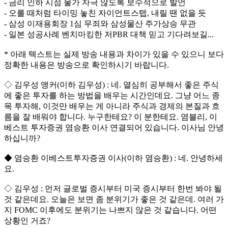
- 금리 인하 시점 물가 자극 않도록 보수적으로 발언
- 오를 때처럼 타이밍 놓친 자이언트스텝, 내릴 땐 없을 듯
- 삼성 이재용회장 1심 무죄와 삼성물산 주가상승 무관
- 일본 성공사례 벤치마킹한 저PBR 대책 믿고 기다려보길...
* 아래 텍스트는 실제 방송 내용과 차이가 있을 수 있으니 보다
정확한 내용은 방송으로 확인하시기 바랍니다.
◇ 김우성 앵커(이하 김우성) : 네. 열심히 공부해서 좋은 주식
에 좋은 투자를 하는 방법을 배우는 시간인데요. 그냥 어느 종
목 투자해, 이것만 배우는 게 아니라 주식과 경제의 본질과 흐
름을 잘 배워야 합니다. 누구한테요? 이 분한테요. 염블리, 이
베스트 투자증권 염승환 이사 연결되어 있습니다. 이사님 안녕
하십니까?
◆ 염승환 이베스트투자증권 이사(이하 염승환) : 네. 안녕하세
요.
◇ 김우성 : 먼저 글로벌 증시부터 미국 증시부터 한번 봐야 될
것 같은데요. 오늘은 보면 좀 분위기가 좋은 것 같은데. 여러 가
지 FOMC 이후에도 분위기는 나쁘지 않은 것 같습니다. 어떤
상황인 거죠?