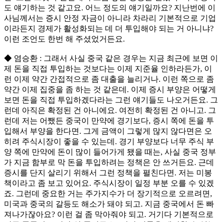
도 얘기하는 것 같고요. 어느 정도의 얘기일까요? 지난번에 이
사님께서는 증시 안정 자금이 아니라 차라리 기본적으로 기업
이라든지 경제가 활성화되는 데 더 투입해야 되는 거 아니냐?
이런 조언도 한번 해 주셨었거든요.
◆ 염승환 : 그래서 사실 중국 같은 경우는 지금 최근에 보면 이
제 돈을 직접 투입하는 것보다는 이제 지준율 인하라든가, 이
런 이제 약간 간접적으로 좀 대출을 늘리거나. 이런 쪽으로 좀
약간 이제 집중을 좀 하는 것 같은데. 이제 증시 부양은 어떻게
보면 돈을 직접 투입하겠다라는 그런 얘기들도 나오거든요. 그
런데 아직은 확정된 건 아니에요. 여전히 확정된 건 아니고. 그
런데 저는 어쨌든 중국이 만약에 경기보다, 증시 쪽에 돈을 투
입해서 부양을 한다면. 그게 금액이 그렇게 많지 않다면은 오
히려 주식시장이 좋을 수 있는데. 경기 부양보다 너무 주식 부
양 쪽에 만약에 돈이 많이 들어가게 됐을 때는, 사실 중국 정부
가 지금 함부로 막 돈을 투입하려는 정책은 안 쓰거든요. 근데
증시를 단지 살리기 위해서 그런 정책을 펼친다면. 저는 미봉
책이라고 좀 보고 있어요. 주식시장이 일정 부분 오를 수 있겠
죠. 그런데 중요한 거는 주가지수가 더 장기적으로 오르려면,
미국과 중국의 갈등도 해소가 돼야 되고. 지금 중국에서 돈 빠
져나가잖아요? 이런 걸 좀 막아줘야 되고. 거기다 기본적으로