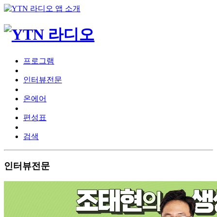
프로그램
인터뷰전문
온에어
편성표
검색
인터뷰전문