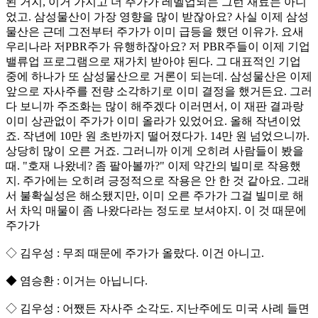
된 거지, 이거 가지고 더 주가가 레벨업되는 그런 재료는 아니
었고. 삼성물산이 가장 영향을 많이 받잖아요? 사실 이제 삼성
물산은 근데 그전부터 주가가 이미 급등을 했던 이유가. 요새
우리나라 저PBR주가 유행하잖아요? 저 PBR주들이 이제 기업
밸류업 프로그램으로 재가치 받아야 된다. 그 대표적인 기업
중에 하나가 또 삼성물산으로 거론이 되는데. 삼성물산은 이제
앞으로 자사주를 전량 소각하기로 이미 결정을 했거든요. 그러
다 보니까 주조화는 많이 해주겠다 이러면서, 이 재판 결과랑
이미 상관없이 주가가 이미 올라가 있었어요. 올해 작년이었
죠. 작년에 10만 원 초반까지 떨어졌다가. 14만 원 넘었으니까.
상당히 많이 오른 거죠. 그러니까 이게 오히려 사람들이 봤을
때. "호재 나왔네? 좀 팔아볼까?" 이제 약간의 빌미로 작용했
지. 주가에는 오히려 긍정적으로 작용은 안 한 것 같아요. 그래
서 불확실성은 해소됐지만, 이미 오른 주가가 그걸 빌미로 해
서 차익 매물이 좀 나왔다라는 정도로 보셔야지. 이 것 때문에
주가가
◇ 김우성 : 무죄 때문에 주가가 올랐다. 이건 아니고.
◆ 염승환 : 이거는 아닙니다.
◇ 김우성 : 어쨌든 자사주 소각도. 지난주에도 미국 사례 들면