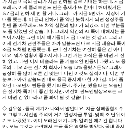
가 지금 미국의 금리가 지금 인하될 걸로 기대는 하는데. 지금
로레타, 이제 클리브랜드 연은 총재가 또 한마디 해버렸거든
요? 금리 인하 세 번 할 거다. 그러니까 지금 6번까지 시장에 기
대를 했는데. 이 금리 인하가 좀 약간 늦춰지게 되면 성장주들
한텐 좀 아무래도. 또 차익 실현의 빌미가 되겠죠. 이런 부분들
도 좀 있었던 것 같습니다. 그래서 약간의 AI 쪽에 대해서는 좀
쉬어가자는 그런 이제 얘기들이 지금 나오는 것 같고. 그리고
이제 전기차 관련주들은 아까 말씀드린 대로 지금 테슬라 쪽이
조금 모처럼 반등했는데. 근데 전기차는 여전히 좋은 건 아니
에요. 뭐가 업황이 좋아지거나 그런 거는 아직은 좀 바뀐 게 전
혀 없고. 다만 이제 테슬라도 좀 기술적인 반등이 나왔고. 또 중
국의 '니오'라는 전기차 회사가 오늘 12% 올랐거든요? 그래서
굉장히 좀 많이 오른 건 맞는데 다만 이것도 실적이나, 이런 부
분보다 아까 말씀드린 대로 중국 증시에 대한 기대감. 이게 좀
약간 나오면서 반등을 했기 때문에. 주가만 봤을 때는 오늘만
은 전기차 쪽이 더 좋긴 했지만. 여전히 펀드멘탈상으로는 크
게 바뀐 건 없다라고 좀 봐야 될 것 같습니다.
◇ 김우성 : 중국 얘기가 나와서 말인데요. 지금 상해종합지수
도 그렇고. 시진핑 주석이 거기 안정자금 투입. 몇백 조 단위 얘
기도 나왔었고. 이미 오래된 얘기니까, 알려진 얘기긴 합니다
만. 오늘 그것과 관련해서 조금 좋은 영향을 받았다. 국내 증시