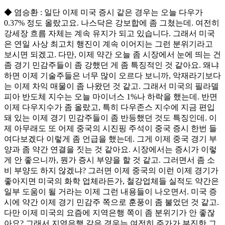
◆ 염승환 : 일단 이제 미국 증시 같은 경우는 오늘 다우가
0.37% 정도 올랐고요. 나스닥은 강보합에 좀 그쳤는데. 여전히
강세장 흐름 자체는 계속 유지가 되고 있습니다. 그래서 미국
은 연일 사상 최고치 행진이 계속 이어지는 그런 분위기라고
보시면 되겠고. 다만, 이제 약간 오늘 좀 시장에서 눈에 띄는 건
좀 경기 민감주들이 좀 강했던 게 좀 특징적인 것 같아요. 왜냐
하면 이제 기술주들은 너무 많이 오르다 보니까, 악재라기보다
는 이제 차익 매물이 좀 나왔던 것 같고. 그래서 미국의 필라델
피아 반도체 지수는 오늘 마이너스 1%나 하락을 했는데. 반면
이제 다우지수가 좀 올랐고, 특히 다우존스 지수에 지금 편입
돼 있는 이제 경기 민감주들이 좀 반등했던 것도 특징인데. 이
제 아무래도 또 어제 중국의 시진핑 주석이 중국 증시 한번 들
여다보겠다 이렇게 좀 언급을 했는데. 그게 이제 중국 경기 부
양과 좀 약간 연결을 짓는 것 같아요. 시장에서는 증시가 이렇
게 안 좋으니까, 뭔가 증시 부양을 할 것 같고. 그러면서 좀 소
비 부양도 하지 않겠냐? 그러면 이제 중국의 이런 이제 경기가
좋아지면 미국의 화학 업체라든가, 철강업체들 실적도 약간은
일부 도움이 될 거라는 이제 그런 내용들이 나오면서. 미국 증
시에 약간 이제 경기 민감주 쪽으로 훈풍이 좀 불었던 것 같고.
다만 이제 미국의 요즘에 지역은행 쪽이 좀 분위기가 안 좋잖
아요? 그래서 지역은행 같은 경우는 여전히 주가가 부진한 그