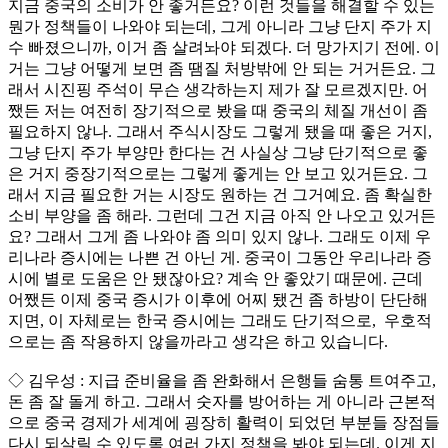
지금 중국의 소비가 안 좋거든요? 이런 것들을 해결할 수 있는
뭔가 정책들이 나와야 되는데, 그게 아니라 그냥 단지 주가 지
수 빠졌으니까, 이거 좀 살려놔야 되겠다. 더 망가지기 전에. 이
거는 그냥 어떻게 보면 좀 땜질 처방밖에 안 되는 거거든요. 그
래서 시진핑 주석이 무슨 생각하는지 제가 잘 모르겠지만. 어
쨌든 저는 여전히 장기적으로 봤을 때 중국의 체질 개선이 좀
필요하지 않나. 그래서 주식시장도 그렇게 됐을 때 좋은 거지,
그냥 단지 주가 부양만 한다는 건 사실상 그냥 단기적으로 좋
은 거지 중장기적으로는 그렇게 좋게는 안 보고 있거든요. 그
래서 지금 필요한 거는 시장도 원하는 건 그거예요. 좀 확실한
소비 부양을 좀 해라. 그런데 그건 지금 아직 안 나오고 있거든
요? 그래서 그게 좀 나와야 좀 의미 있지 않나. 그래도 이제 우
리나라 증시에는 나쁜 건 아닌 게. 중국이 그동안 우리나라 증
시에 별로 도움은 안 됐잖아요? 계속 안 좋았기 때문에. 근데
어쨌든 이제 중국 증시가 이후에 어찌 됐건 좀 하방이 단단해
지면, 이 자체로는 한국 증시에는 그래도 단기적으로, 우호적
으로는 좀 작용하지 않을까라고 생각은 하고 있습니다.
◇ 김우성 : 지급 준비율을 좀 완화해서 은행들 숨통 트여주고,
돈 좀 잘 돌게 하고. 그래서 숫자를 방어하는 게 아니라 근본적
으로 중국 경제가 세계에 굉장히 활력이 되었던 부분들 장점들
다시 되살릴 수 있도록 여러 가지 정책을 봐야 되는데. 이게 지