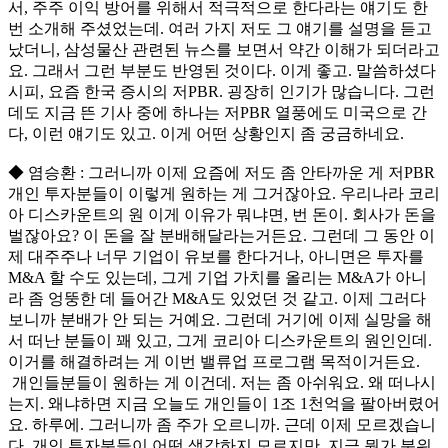
서, 주주 이익 방어를 위해서 적극적으로 한다라는 얘기도 한
번 소개해 주셨었는데. 여러 가지 저도 그 얘기를 설명을 듣고
났더니, 삼성물산 관련된 뉴스를 보면서 약간 이해가 되더라고
요. 그래서 그런 부분도 반영된 것이다. 이게 좋고. 말씀하셨다
시피, 요즘 한국 증시의 저PBR. 굉장히 인기가 많습니다. 그런
데도 지금 뜬 기사 중에 하나는 저PBR 열풍에도 미국으로 간
다, 이런 얘기도 있고. 이게 어떤 상황인지 좀 궁금하네요.
◆ 염승환 : 그러니까 이제 요즘에 저도 좀 안타까운 게 저PBR
개인 투자분들이 이렇게 원하는 게 그거잖아요. 우리나라 코리
아 디스카운트의 원 이게 이유가 뭐냐면, 번 돈이. 회사가 돈을
벌잖아요? 이 돈을 잘 분배해달라는거든요. 그런데 그 동안 이
제 대주주나 너무 기업이 유보를 한다거나, 아니면은 투자를
M&A 할 수도 있는데, 그게 기업 가치를 올리는 M&A가 아니
라 좀 엉뚱한 데 들어간 M&A도 있었던 것 같고. 이제 그러다
보니까 분배가 안 되는 거예요. 그런데 거기에 이제 실망을 해
서 떠난 분들이 꽤 있고, 그게 코리아 디스카운트의 원인인데.
이거를 해결하려는 게 이번 밸류업 프로그램 목적이거든요.
개인들분들이 원하는 게 이건데. 저는 좀 아쉬워요. 왜 떠나시
는지. 왜냐하면 지금 오늘도 개인들이 1조 1천억을 팔아버렸어
요. 하루에. 그러니까 좀 주가 오르니까. 근데 이제 모르겠습니
다. 개인 투자분들이 어떤 생각하지 모르지만, 지금 뭔가 분위