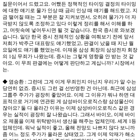
질문이어서 드렸고요. 어쨌든 정책적인 타이밍 결정의 타이밍
에 대한 얘기로 물가 인상 때 금리 인상 때 얘기를 해드렸고. 지
금 떨어질 때는 그 부분은 잘 지켜보면서, 오히려 물가가 더 자
극받지 않도록 조정하고 있다 이렇게 정리를 해서 이해를 하
고, 머릿속에 넣어두시면 될 것 같습니다. 한국 증시로 와보겠
습니다. 일단 한국 증시 전체적인 상황을 여쭤보기 전에 앞서
저희가 박주근 대표랑도 얘기했었고, 판결이 났을 때 지난 월
요일에도 얘기를 했었는데. 이재용 삼성 회장의 삼성전자 회장
의 1심 무죄가 나왔는데. 증시는 그렇게 영향을 안 받는 것 같
아요. 이 무죄 판결에는 어떻게 판단하고 계십니까? 시장에서
는.
◆ 염승환 : 그런데 그게 이게 무죄인지 아닌지 우리가 알 수는
당연히 없죠. 증시도 그런 걸 선반영한 건 아닌데. 최근에 삼성
그룹주 주가가 굉장히 좋았어요. 이제 그 이유가 뭐냐 하면 대
표적으로 거기에 연관된 게 삼성바이오로직스랑 삼성물산이
잖아요? 둘 다 올라간 이유는 이제 삼성바이오로직스 같은 경
우는 실적이 굉장히 잘 나왔습니다. 그래서 바이오, 이제 바이
오 제품을 이제 위탁받아서 생산을 해주는 업체인데. 세계 1등
업체인데. 워낙 실적이 좋고, 올해 전망도 나쁘지 않다 보니까
좀 어느 정도 주가가 올라온 상태였고. 그게 이제 악재가 해소