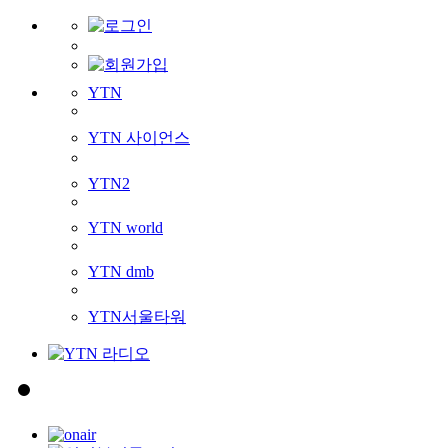
YTN
YTN 사이언스
YTN2
YTN world
YTN dmb
YTN서울타워