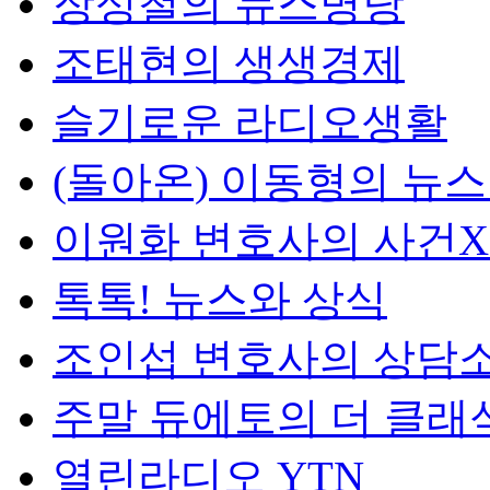
장성철의 뉴스명당
조태현의 생생경제
슬기로운 라디오생활
(돌아온) 이동형의 뉴
이원화 변호사의 사건
톡톡! 뉴스와 상식
조인섭 변호사의 상담
주말 듀에토의 더 클래
열린라디오 YTN