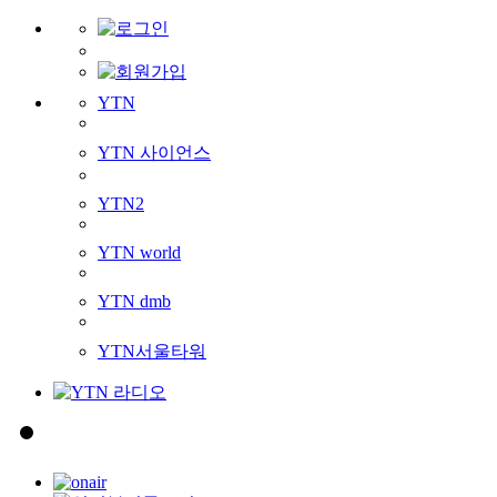
YTN
YTN 사이언스
YTN2
YTN world
YTN dmb
YTN서울타워