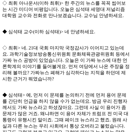
◇
최휘 아나운서
(
이하 최휘
)>
한 주간의 뉴스를 꼭꼭 씹어보
는 시간 미디어 비평입니다
.
오늘은 심석태 세명대 저널리즘
대학원 교수와 전화로 만나보겠습니다
.
교수님 안녕하세요
.
◆
심석태 교수
(
이하 심석태
)>
네 안녕하세요
.
◇
최휘
>
네
. 21
대 국회 마지막 국정감사가 이어지고 있는데
요
.
과학기술정보방송통신위원회 문화체육관광위원회 등에서
가짜 뉴스 공방이 있었습니다
.
오늘은 이 가짜 뉴스에 대한 언
론학계의 이야기를 들어볼게요
.
먼저 여당에서 나온 주장을 정
리해 볼까요
?
가짜뉴스 폐해가 심각하다는 지적을 하던데 제
시한 근거가 뭐였습니까
?
◆
심석태
>
예
,
먼저 이 문제를 논의하기 전에 먼저 용어 문제
를 간단히 언급을 하지 않을 수가 없는데요
.
방금 우리 진행자
께서도 가짜 뉴스라고 하셨잖아요
.
그런데 사실 이 용어가 좀
문제가 많은 거죠
.
왜냐하면 이 용어 자체가 트럼프 전 미국 대
통령이 유행시킨 말이죠
.
그때 페이크 뉴스라고 했죠
.
원래 사
실과 다른 뉴스는 우리 사회에서 통상 오버라고 불렀습니다
.