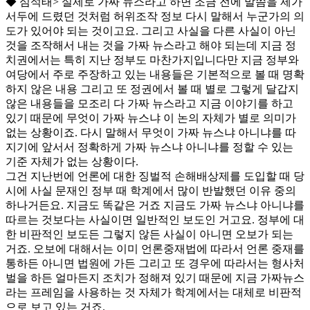
◆
심석태
>
실제로 가짜 뉴스라고 하면 조금 전에 말씀을 제가
서두에 드렸던 것처럼 허위조작 정보 다시 말해서 누군가의 의
도가 있어야 되는 것이고요
.
그리고 사실을 다른 사실이 아닌
것을 조작해서 내는 것을 가짜 뉴스라고 해야 되는데 지금 정
치권에서는 특히 지난 정부도 마찬가지입니다만 지금 정부와
여당에서 주로 주장하고 있는 내용들은 기본적으로 볼 때 명확
하지 않은 내용 그리고 또 정권에서 볼 때 별로 그렇게 달갑지
않은 내용들을 모조리 다 가짜 뉴스라고 지금 이야기를 하고
있기 때문에 무엇이 가짜 뉴스냐 이 논의 자체가 별로 의미가
없는 상황이죠
.
다시 말해서 무엇이 가짜 뉴스냐 아니냐를 따
지기에 앞서서 정확하게 가짜 뉴스냐 아니냐를 정할 수 있는
기준 자체가 없는 상황이다
.
그건 지난번에 언론에 대한 징벌적 손해배상제를 도입할 때 당
시에 사실 문재인 정부 때 학계에서 많이 반발했던 이유 중의
하나거든요
.
지금도 똑같은 거죠 지금도 가짜 뉴스냐 아니냐를
따르는 것보다는 사실이면 일반적인 보도인 거고요
.
정부에 대
한 비판적인 보도든 그렇지 않든 사실이 아니면 오보가 되는
거죠
.
오보에 대해서는 이미 언론중재법에 따라서 언론 중재를
통하든 아니면 법원에 가든 그리고 또 경우에 따라서는 형사처
벌을 하든 얼마든지 조치가 정해져 있기 때문에 지금 가짜뉴스
라는 프레임을 사용하는 것 자체가 학계에서는 대체로 비판적
으로 보고 있는 거죠
.