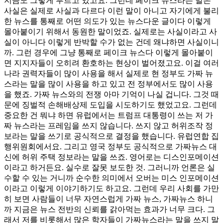
지금도 그렇게 부르고 있고요
.
그런데 페이크 뉴스라는 말은
사실은 실제로 사실과 다르다 이런 말이 아니고 자기에게 불리
한 뉴스를 통째로 어떤 의도가 있는 뉴스다운 글이다 이렇게
몰아붙이기 위해서 동원한 말이었죠
.
실제로는 사실이라고 사
실이 아니다 이렇게 반박할 수가 없는 건데 왜냐하면 사실이니
까
.
그런 경우에 그냥 통째로 페이크 뉴스다 이렇게 몰아붙이
면 지지자들이 오히려 환호하는 현상이 벌어졌고요
.
이걸 여러
나라 권력자들이 많이 사용을 해서 실제로 현 정부도 가짜 뉴
스라는 말을 많이 사용을 하고 있고 전 정부에서도 많이 사용
을 했죠
.
가짜 뉴스와의 전쟁 아마 기억이 나실 겁니다
.
그것 때
문에 징벌적 손해배상제 도입을 시도하기도 했었고요
.
그런데
중요한 건 뭐냐 하면 유럽에서는 트럼프 대통령이 쓰는 저 가
짜 뉴스라는 프레임을 쓰지 않습니다
.
쓰지 않고 허위조작 정
보라는 말을 쓰기로 공식적으로 결정을 했습니다
.
유럽연합 집
행위원회에서요
.
그리고 영국 정부도 공식적으로 가짜뉴스 대
신에 허위 주택 정보라는 말을 쓰죠
.
영어로는 디스인포메이션
이라고 하거든요
.
실수로 잘못 보도한 것
.
그러니까 언론은 실
수할 수 있는 거니까 순수한 의미에서 오버는 미스 인포메이션
이라고 이렇게 이야기하기도 하고요
.
그런데 우리 사회를 가만
히 보면 사람들이 너무 자연스럽게 가짜 뉴스
,
가짜뉴스 하니
까 지금은 뉴스 전반의 신뢰를 갉아먹는 효과가 너무 크다
.
그
래서 저를 비롯해서 많은 학자들이 가짜뉴스라는 말을 쓰지 말