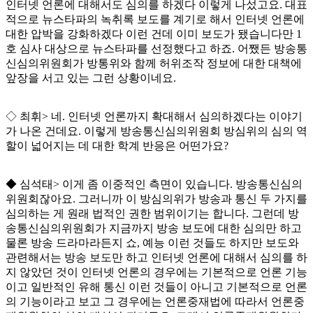
인터넷 언론에 대해서도 심의를 하겠다 이렇게 나섰고요
.
대표
적으로 뉴스타파의 녹취록 보도를 계기로 해서 인터넷 언론에
대한 압박을 강화하겠다 이런 건데 이미 보도가 됐습니다만
1
호 심사 대상으로 뉴스타파를 선정했다고 하죠
.
어쨌든 방송통
신심의위원회가 방통위와 함께 허위조작 정보에 대한 대책에
앞장을 서고 있는 그런 상황이네요
.
◇
최휘
>
네
.
인터넷 언론까지 확대해서 심의하겠다는 이야기
가 나온 건데요
.
이렇게 방송통신심의위원회 방심위의 심의 역
할이 넓어지는 데 대한 학계 반응은 어떤가요
?
◆
심석태
>
이게 좀 이중적인 측면이 있습니다
.
방송통신심의
위원회잖아요
.
그러니까 이 방심의위가 방송과 통신 두 가지를
심의하는 게 원래 법적인 권한 범위이기는 합니다
.
그런데 방
송통신심의위원회가 지금까지 방송 보도에 대한 심의만 하고
물론 방송 드라마라든지 쇼
,
예능 이런 것들도 하지만 보도와
관련해서는 방송 보도만 하고 인터넷 언론에 대해서 심의를 하
지 않았던 것이 인터넷 언론의 경우에는 기본적으로 언론 기능
이고 일반적인 유해 통신 이런 것들이 아니고 기본적으로 언론
의 기능이라고 보고 그 경우에는 언론중재법에 따라서 언론중