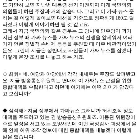
도 가만히 보면 지난번 대통령 선거 이전까지 이게 국민의힘
의원들이 하던 주장과 거의 같습니다
.
그리고 이 가짜 뉴스 운
하는 걸 이렇게 돌아보면 대선을 기준으로 정확하게
180
도 달
라졌다 이렇게 이야기하면 될 것 같고요
.
그래서 지금 국민의힘 같은 경우는 그 당시에 민주당이 과거
지난 정부 때 가짜 뉴스를 가짜 뉴스의 전쟁을 앞세워서 여러
가지 언론 징벌적 손배제 등등을 추진할 때 아주 비판적이었거
든요
.
그런데 지금은 정반대로 자신들이 가짜 뉴스를 잡겠다
이렇게 온갖 조치를 내놓고 하는 거죠
.
◇
최휘
>
네
.
여당과 야당에서 각각 내세우는 주장도 살펴봤고
요
.
지금 방송통신위원회는 연내에 이 가짜뉴스 근절을 위한
종합대책을 수립한다고 하던데 여기에는 어떤 의미가 담겼다
고 보십니까
?
◆
심석태
>
지금 정부에서 가짜뉴스 그러니까 허위조작 정보
대책을 주도하고 있는 건 방송통신위원회죠
.
이동관 위원장이
주로 앞장을 서고 있는 모양새인데 이번 국정감사 과정에서 올
해 안에 허위 조작 정보에 대한 종합대책을 내놓겠다 이렇게
말을 했습니다
.