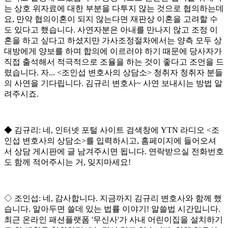
는 상호 위자료에 대한 부분을 다투지 않는 것으로 협의하는데
요
,
만약 협의이혼이 되지 않는다면 재판상 이혼을 고려할 수
도 있다고 했습니다
.
사연자분은 아내를 만나지 않고 조정 이
혼을 하고 싶다고 하셨지만 가사조정절차에서는 양측 모두 상
대방에게 양보를 하며 합의에 이르러야 하기 때문에 당사자가
직접 출석해서 적극적으로 조율을 하는 것이 좋다고 조언을 드
렸습니다
.
자
... <
조인섭 변호사의 상담소
>
청취자 청취자 분들
의 사연을 기다립니다
.
김규리 변호사
~
사연 보내시는 방법 알
려주시죠
.
◆
김규리
:
네
,
인터넷 포털 사이트 검색창에
YTN
라디오
<
조
인섭 변호사의 상담소
>
를 입력하시고
,
홈페이지에 들어오셔
서 상담 게시판에 글 남겨주시면 됩니다
.
연락받으실 전화번호
도 함께 적어주시는 거
,
잊지마세요
!
◇
조인섭
:
네
,
감사합니다
.
지금까지 김규리 변호사와 함께 했
습니다
.
알아두면 쓸데 있는 법률 이야기
!
알쓸법 시간입니다
.
최근 온라인 패션플랫폼
'
무신사
'
가 사내 어린이집을 설치하기