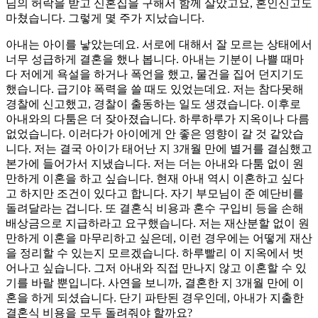
님의 허락을 받고 신혼집을 구해서 함께 살았고요
,
혼인신고도
마쳤습니다
.
그렇게 몇 주가 지났습니다
.
아내는 아이를 낳았는데요
.
서로에 대해서 잘 모르는 상태에서
너무 성급하게 결혼을 했나 봅니다
.
아내는 기분이 나쁠 때마
다 저에게 욕설을 하거나 폭언을 했고
,
물건을 집어 던지기도
했습니다
.
급기야 폭력을 쓸 때도 있었는데요
.
저는 참다못해
경찰에 신고했고
,
경찰이 출동하는 일도 생겼습니다
.
이후로
아내와의 다툼은 더 잦아졌습니다
.
하루하루가 지옥이나 다름
없었습니다
.
이러다가 아이에게 안 좋은 영향이 갈 것 같았습
니다
.
저는 결국 아이가 태어난 지
3
개월 만에 별거를 결심했고
본가에 들어가서 지냈습니다
.
저는 더는 아내와 다툼 없이 원
만하게 이혼을 하고 싶습니다
.
현재 아내 역시 이혼하고 싶다
고 하지만 조건이 있다고 합니다
.
자기 부모님이 준 예단비를
돌려달라는 겁니다
.
또 결혼식 비용과 혼수 구입비 등을 손해
배상금으로 지급하라고 요구했습니다
.
저는 재산분할 없이 원
만하게 이혼을 마무리하고 싶은데
,
이런 경우에는 어떻게 재산
을 정리할 수 있는지 모르겠습니다
.
하루빨리 이 지옥에서 벗
어나고 싶습니다
.
그저 아내와 직접 만나지 않고 이혼할 수 있
기를 바랄 뿐입니다
.
사연을 보니까
,
결혼한 지
3
개월 만에 이
혼을 하게 되셨습니다
.
단기 파탄된 경우인데
,
아내가 지출한
결혼식 비용을 모두 돌려줘야 할까요
?