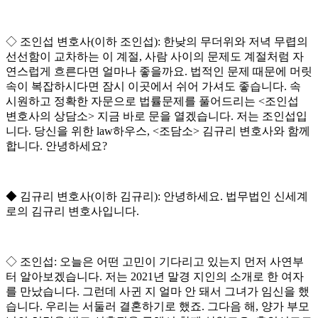
◇
조인섭 변호사
(
이하 조인섭
):
한낮의 무더위와 저녁 무렵의
선선함이 교차하는 이 계절
,
사람 사이의 문제도 계절처럼 자
연스럽게 흐른다면 얼마나 좋을까요
.
법적인 문제 때문에 머릿
속이 복잡하시다면 잠시 이곳에서 쉬어 가셔도 좋습니다
.
속
시원하고 정확한 자문으로 법률문제를 풀어드리는
<
조인섭
변호사의 상담소
>
지금 바로 문을 열겠습니다
.
저는 조인섭입
니다
.
당신을 위한
law
하우스
, <
조담소
>
김규리 변호사와 함께
합니다
.
안녕하세요
?
◆
김규리 변호사
(
이하 김규리
):
안녕하세요
.
법무법인 신세계
로의 김규리 변호사입니다
.
◇
조인섭
:
오늘은 어떤 고민이 기다리고 있는지 먼저 사연부
터 알아보겠습니다
.
저는
2021
년 말경 지인의 소개로 한 여자
를 만났습니다
.
그런데 사귄 지 얼마 안 돼서 그녀가 임신을 했
습니다
.
우리는 서둘러 결혼하기로 했죠
.
그다음 해
,
양가 부모