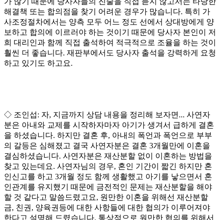
가 많기 때문에 당사자들의 진술을 직접 듣지 않고서는 타당한
해결책 또는 합의점을 찾기 어려운 경우가 많습니다
.
특히 가
사조정절차에서는 양측 모두 어느 정도 선에서 상대방에게 양
보하고 합의에 이르러야 하는 것이기 때문에 당사자 본인이 저
희 대리인과 함께 직접 출석하여 적극적으로 조율을 하는 것이
훨씬 더 좋습니다
.
재판부에서도 당사자 출석을 강력하게 요청
하고 있기도 하고요
.
◇
조인섭
:
자
,
지금까지 상담 내용을 정리해 보자면
...
사연자
분은 아내와 교제를 시작하자마자 아기가 생겨서 급하게 결혼
을 하셨습니다
.
하지만 결혼 후
,
아내의 폭언과 폭언으로 부부
의 갈등은 심해졌고 결국 사연자분은 결혼
3
개월만에 이혼을
결심하셨습니다
.
사연자분은 재산분할 없이 이혼하는 방법을
찾고 있는데요
.
사연자님의 경우
,
혼인 기간이 짧긴 하지만 혼
인신고를 하고
3
개월 정도 함께 생활했고 아기를 낳으면서 혼
인관계를 유지했기 때문에 금전적인 문제는 재산분할을 해야
할 것 같다고 말씀드렸고요
,
원만한 이혼을 위해선 재산분할
금
,
친권
,
양육권등에 대한 사항들에 대한 협의가 이루어져야
한다고 설명해 드렸습니다
.
통상적으로 원만한 협의를 위해서