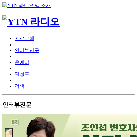
프로그램
인터뷰전문
온에어
편성표
검색
인터뷰전문