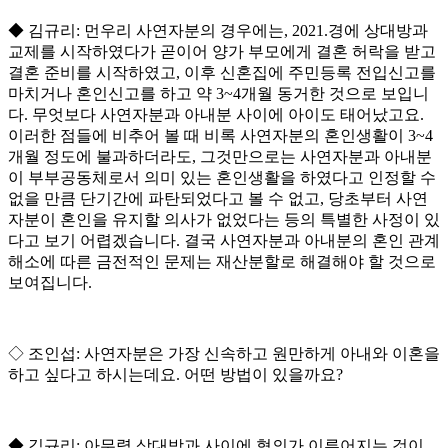
◆
김규리
:
먼
우리 사연자분의 경우에는
, 2021.
경에 상대방과
교제를 시작하였다가 곧이어 양가 부모에게 결혼 허락을 받고
결혼 준비를 시작하였고
,
이후 신혼집에 주민등록 전입신고를
마치거나 혼인신고를 하고 약
3~4
개월 동거한 것으로 보입니
다
.
무엇보다 사연자분과 아내분 사이에 아이도 태어났고요
.
이러한 점들에 비추어 볼 때 비록 사연자분의 혼인생활이
3~4
개월 정도에 불과하더라도
,
그것만으로는 사연자분과 아내분
이 부부공동체로서 의미 있는 혼인생활을 하였다고 인정할 수
없을 만큼 단기간에 파탄되었다고 볼 수 없고
,
당초부터 사연
자분이 혼인을 유지할 의사가 없었다는 등의 특별한 사정이 있
다고 보기 어렵겠습니다
.
결국 사연자분과 아내분의 혼인 관계
해소에 따른 금전적인 문제는 재산분할로 해결해야 할 것으로
보여집니다
.
◇
조인섭
:
사연자분은 가장 신속하고 원만하게 아내와 이혼을
하고 싶다고 하시는데요
.
어떤 방법이 있을까요
?
◆
김규리
:
아무렴 상대방과 사이에 협의가 이루어지는 것이