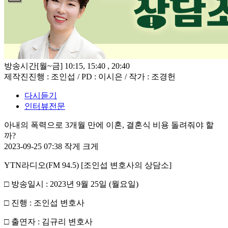
방송시간
[월~금] 10:15, 15:40 , 20:40
제작진
진행 : 조인섭 / PD : 이시은 / 작가 : 조경헌
다시듣기
인터뷰전문
아내의 폭력으로 3개월 만에 이혼, 결혼식 비용 돌려줘야 할
까?
2023-09-25 07:38
작게
크게
YTN
라디오
(FM 94.5) [
조인섭 변호사의 상담소
]
□
방송일시
: 2023
년
9
월
25
일
(
월요일
)
□
진행
:
조인섭 변호사
□
출연자
:
김규리 변호사