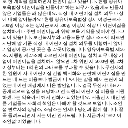
로 한 계획을 철회하면서 논란이 일고 있습니다
.
현행 영유아
보육법상 어린이집을 만들어야 하는 의무가 있음에도 만들지
않은 기업들은 꽤 많은데요
.
직장 내 어린이집 설치 의무 대상
에 대해 알아볼까요
?
현행 영유아보육법상 상시 여성근로자
300
명 이상 또는 상시근로자
500
명 이상시 직장 내 어린이집을
설치하거나 주변 어린이집과 위탁 보육 계약을 맺어야 한다고
되어 있습니다
.
보건복지부와 고용노동부 실태 조사에 따르면
지난해 말 기준 직장 내 어린이집 설치 의무를 이행하지 않아
기업명이 공개된 곳은 총
27
곳이었습니다
.
영유아보육법 제
56
조
,
시행령 제
27
조에 따르면 사내 어린이집 설치 의무 대상 기
업이 어린이집을 설치하지 않으면
1
차 위반 시
5000
만 원
, 2
차
이상부터는
1
억 원의 과태료를 부과할 수 있습니다
.
무신사의
한 임원이 사내 어린이집 건립 백지화와 관련해 어린이집을 만
드는 데 드는 비용보다 벌금이 더 싸다는 말을 해서 논란이 되
었는데 이런 배경에서 나온 발언입니다
.
결국 무신사 대표가
공개적으로 입장을 표명하고 전 직원의 어린이집 비용을 지원
하겠다는 약속까지 해서 진화가 되었는데요
.
저출산 시대인 만
큼 기업들도 사회적 책임은 다해야 할 것으로 보입니다
.
조인
섭 변호사의 상담소
,
조담소는 언제나 당신과 함께 합니다
.
끝
곡 들려드리면서 저는 이만 인사드립니다
.
지금까지
‘
로이어
조인섭
’
이었습니다
.