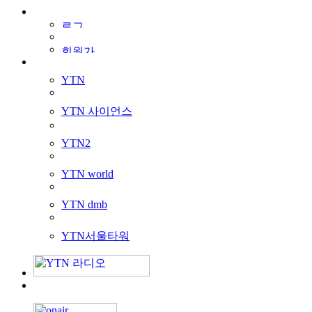
YTN
YTN 사이언스
YTN2
YTN world
YTN dmb
YTN서울타워