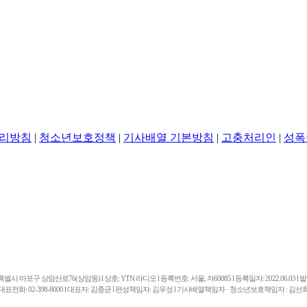
리방침
|
청소년보호정책
|
기사배열 기본방침
|
고충처리인
|
성폭
마포구 상암산로76(상암동) l 상호: YTN 라디오 l 등록번호: 서울, 자60085 l 등록일자: 2022.06.03 l 발행일
대표전화: 02-398-8000 l 대표자: 김종균 l 편성책임자: 김우성 l 기사배열책임자 · 청소년보호책임자 : 김선