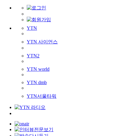
YTN
YTN 사이언스
YTN2
YTN world
YTN dmb
YTN서울타워