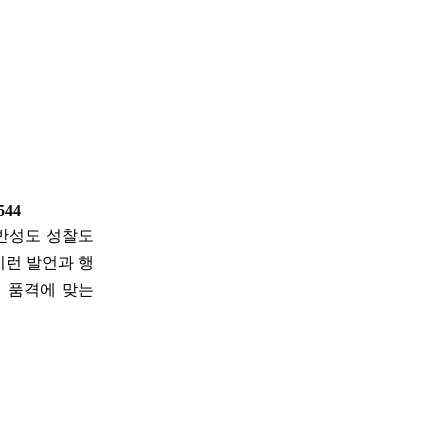
 544
 반성도 성찰도
이런 발언과 행
 품격에 맞는