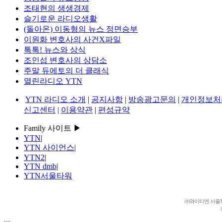
조태현의 생생경제
슬기로운 라디오생활
(돌아온) 이동형의 뉴스 정면승부
이원화 변호사의 사건X파일
톡톡! 뉴스와 상식
조인섭 변호사의 상담소
주말 듀에토의 더 클래식
열린라디오 YTN
YTN 라디오 소개
|
공지사항
|
방송광고문의
|
개인정보처
신고센터
|
이용약관
|
편성규약
Family 사이트 ▶
YTN
|
YTN 사이언스
|
YTN2
|
YTN dmb
|
YTN서울타워
㈜와이티엔 서울특별시 