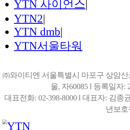
YTN 사이언스
|
YTN2
|
YTN dmb
|
YTN서울타워
㈜와이티엔 서울특별시 마포구 상암산로76(
울, 자60085 l 등록일자: 20
대표전화: 02-398-8000 l 대표자: 
년보호책