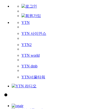
YTN
YTN 사이언스
YTN2
YTN world
YTN dmb
YTN서울타워