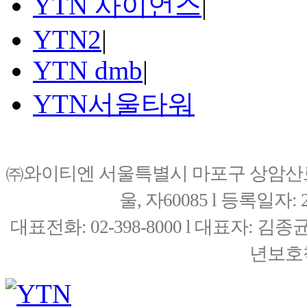
YTN 사이언스
|
YTN2
|
YTN dmb
|
YTN서울타워
㈜와이티엔 서울특별시 마포구 상암산로76(
울, 자60085 l 등록일자: 20
대표전화: 02-398-8000 l 대표자: 
년보호책