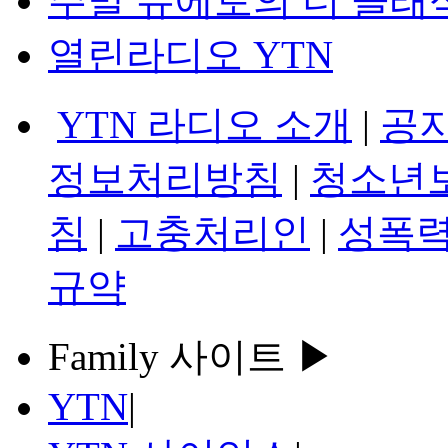
주말 듀에토의 더 클래
열린라디오 YTN
YTN 라디오 소개
|
공
정보처리방침
|
청소년
침
|
고충처리인
|
성폭력
규약
Family 사이트 ▶
YTN
|