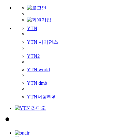
YTN
YTN 사이언스
YTN2
YTN world
YTN dmb
YTN서울타워