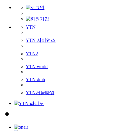
YTN
YTN 사이언스
YTN2
YTN world
YTN dmb
YTN서울타워