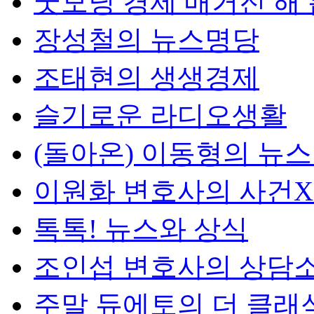
굿모닝 경제 매거진 해
장성철의 뉴스명당
조태현의 생생경제
슬기로운 라디오생활
(돌아온) 이동형의 뉴
이원화 변호사의 사건
톡톡! 뉴스와 상식
조인섭 변호사의 상담
주말 듀에토의 더 클래