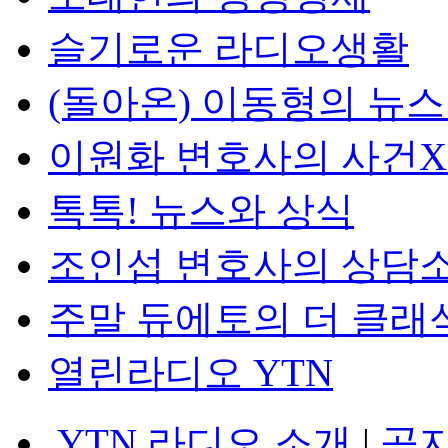
슬기로운 라디오생활
(돌아온) 이동형의 뉴
이원화 변호사의 사건
톡톡! 뉴스와 상식
조인섭 변호사의 상담
주말 듀에토의 더 클래
열린라디오 YTN
YTN 라디오 소개
|
공