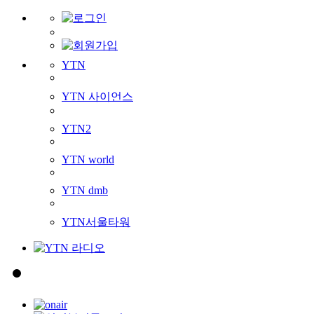
YTN
YTN 사이언스
YTN2
YTN world
YTN dmb
YTN서울타워