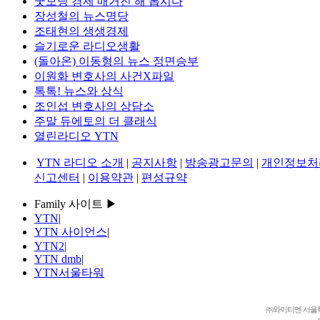
굿모닝 경제 매거진 해 봅시다
장성철의 뉴스명당
조태현의 생생경제
슬기로운 라디오생활
(돌아온) 이동형의 뉴스 정면승부
이원화 변호사의 사건X파일
톡톡! 뉴스와 상식
조인섭 변호사의 상담소
주말 듀에토의 더 클래식
열린라디오 YTN
YTN 라디오 소개
|
공지사항
|
방송광고문의
|
개인정보처
신고센터
|
이용약관
|
편성규약
Family 사이트 ▶
YTN
|
YTN 사이언스
|
YTN2
|
YTN dmb
|
YTN서울타워
㈜와이티엔 서울특별시 