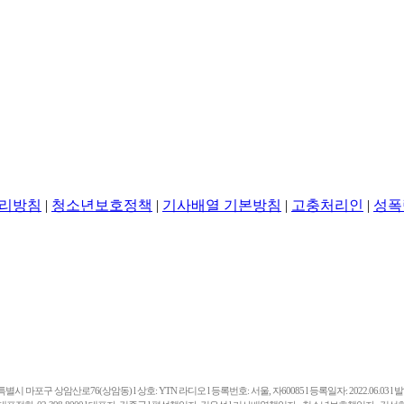
리방침
|
청소년보호정책
|
기사배열 기본방침
|
고충처리인
|
성폭
마포구 상암산로76(상암동) l 상호: YTN 라디오 l 등록번호: 서울, 자60085 l 등록일자: 2022.06.03 l 발행일