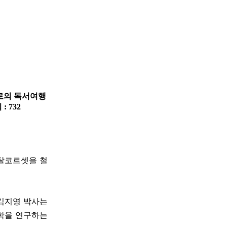
계로의 독서여행
 : 732
탈코르셋을 철
윤김지영 박사는
철학을 연구하는