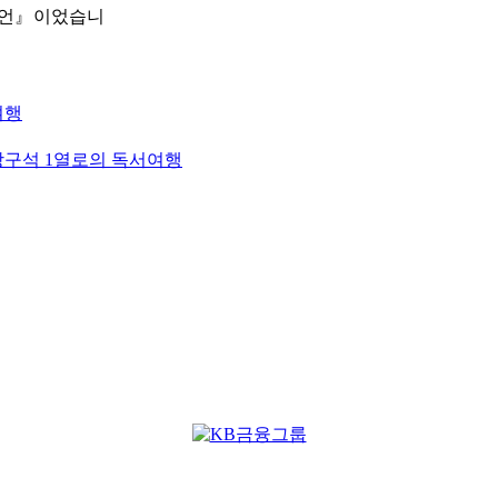
언
』
이었습니
여행
 방구석 1열로의 독서여행