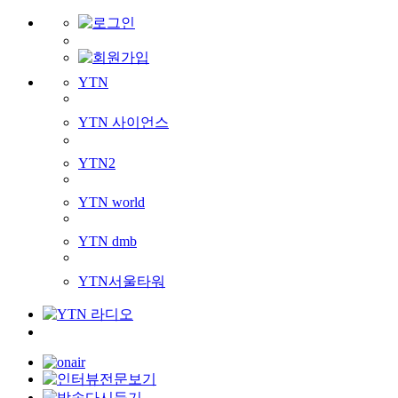
YTN
YTN 사이언스
YTN2
YTN world
YTN dmb
YTN서울타워