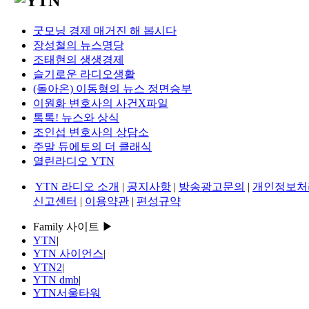
굿모닝 경제 매거진 해 봅시다
장성철의 뉴스명당
조태현의 생생경제
슬기로운 라디오생활
(돌아온) 이동형의 뉴스 정면승부
이원화 변호사의 사건X파일
톡톡! 뉴스와 상식
조인섭 변호사의 상담소
주말 듀에토의 더 클래식
열린라디오 YTN
YTN 라디오 소개
|
공지사항
|
방송광고문의
|
개인정보처
신고센터
|
이용약관
|
편성규약
Family 사이트 ▶
YTN
|
YTN 사이언스
|
YTN2
|
YTN dmb
|
YTN서울타워