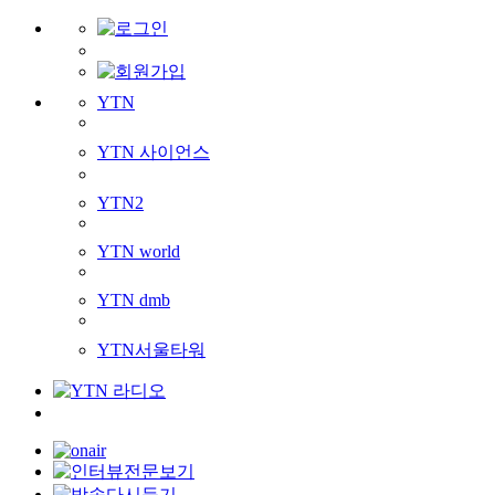
YTN
YTN 사이언스
YTN2
YTN world
YTN dmb
YTN서울타워