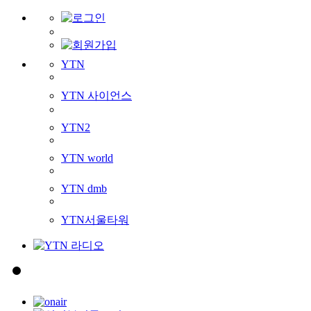
YTN
YTN 사이언스
YTN2
YTN world
YTN dmb
YTN서울타워