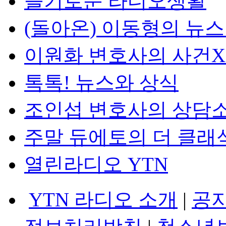
슬기로운 라디오생활
(돌아온) 이동형의 뉴
이원화 변호사의 사건
톡톡! 뉴스와 상식
조인섭 변호사의 상담
주말 듀에토의 더 클래
열린라디오 YTN
YTN 라디오 소개
|
공