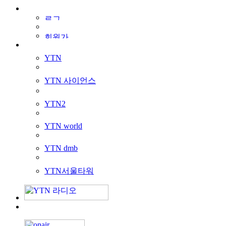
YTN
YTN 사이언스
YTN2
YTN world
YTN dmb
YTN서울타워