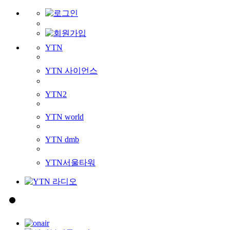
YTN
YTN 사이언스
YTN2
YTN world
YTN dmb
YTN서울타워