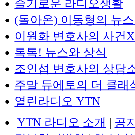
슬기로운 라디오생활
(돌아온) 이동형의 뉴
이원화 변호사의 사건
톡톡! 뉴스와 상식
조인섭 변호사의 상담
주말 듀에토의 더 클래
열린라디오 YTN
YTN 라디오 소개
|
공