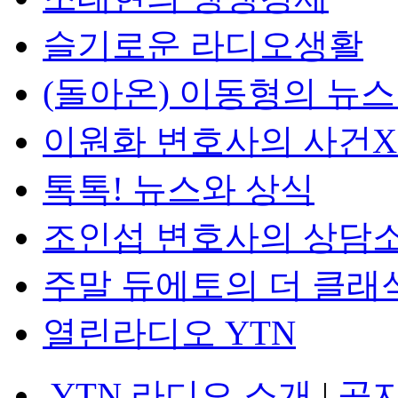
슬기로운 라디오생활
(돌아온) 이동형의 뉴
이원화 변호사의 사건
톡톡! 뉴스와 상식
조인섭 변호사의 상담
주말 듀에토의 더 클래
열린라디오 YTN
YTN 라디오 소개
|
공