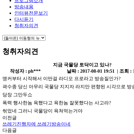
프로그램소개
방송내용
인터뷰전문보기
다시듣기
청취자의견
청취자의견
지금 국물당 토닥이고 있나?
작성자 : ph***
날짜 : 2017-08-01 19:51 | 조회 :
앵커부터 시작해서 이딴걸 라디오 프로라고 방송질인가?
곽수종 당신 아무리 국물당 지지자 라지만 편향된 시각으로 방
당장 그만두쇼
폭력 행사한놈 욕했다고 욕한놈 잘못했다는 사고라?
썪었네 그러니 국물당이 욕쳐먹는거야
이전글
쓰레기진행자에 쓰레기방송이네
다음글