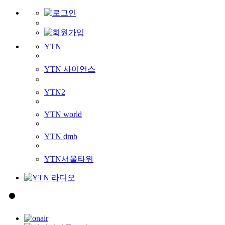
YTN
YTN 사이언스
YTN2
YTN world
YTN dmb
YTN서울타워