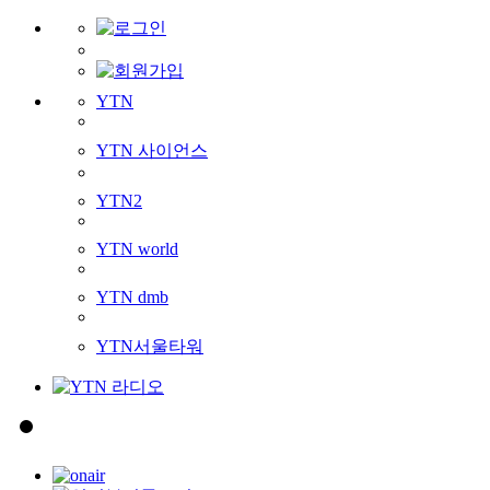
YTN
YTN 사이언스
YTN2
YTN world
YTN dmb
YTN서울타워