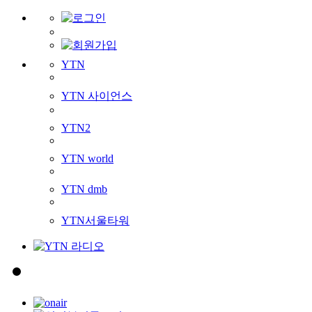
YTN
YTN 사이언스
YTN2
YTN world
YTN dmb
YTN서울타워