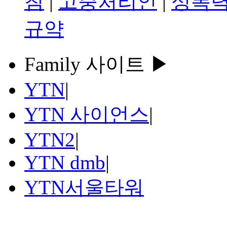
침
|
고충처리인
|
성폭력
규약
Family 사이트 ▶
YTN
|
YTN 사이언스
|
YTN2
|
YTN dmb
|
YTN서울타워