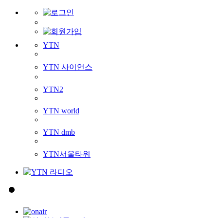
YTN
YTN 사이언스
YTN2
YTN world
YTN dmb
YTN서울타워