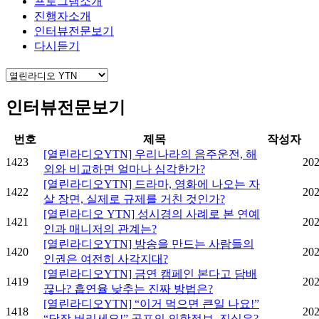
프로그램소개
진행자소개
인터뷰전문보기
다시듣기
인터뷰전문보기
번호
제목
작성자
[열린라디오YTN] 우리나라의 음주운전, 해
1423
202
외와 비교하면 얼마나 심각한가?
[열린라디오YTN] 드라마, 영화에 나오는 자
1422
202
살 장면, 실제로 규제를 거친 것인가?
[열린라디오 YTN] 성시경의 사례로 본 연예
1421
202
인과 매니저의 관계는?
[열린라디오YTN] 방송을 만드는 사람들의
1420
202
인권은 여전히 사각지대?
[열린라디오YTN] 금연 캠페인 본다고 담배
1419
202
끊나? 흡연율 낮추는 진짜 방법은?
[열린라디오YTN] “이거 먹으면 큰일 나요!”
1418
202
“당장 버리세요!” 공포의 의학정보, 진실은?