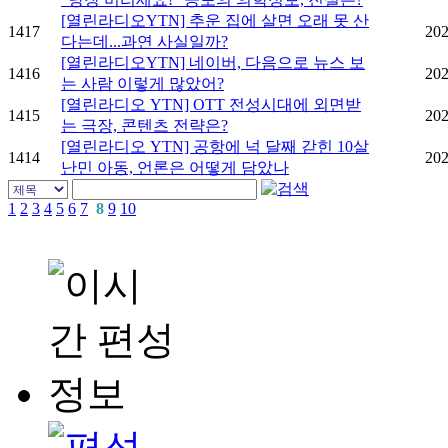
[열린라디오YTN] 추운 집에 살면 오래 못 산
1417
202
다는데...과연 사실일까?
[열린라디오YTN] 네이버, 다음으로 뉴스 보
1416
202
는 사람 이렇게 많았어?
[열린라디오 YTN] OTT 전성시대에 외면받
1415
202
는 극장, 콘텐츠 전략은?
[열린라디오 YTN] 공항에 넉 달째 갇힌 10살
1414
202
난민 아동, 언론은 어떻게 담았나
1
2
3
4
5
6
7
8
9
10