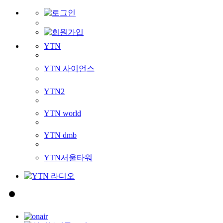
YTN
YTN 사이언스
YTN2
YTN world
YTN dmb
YTN서울타워