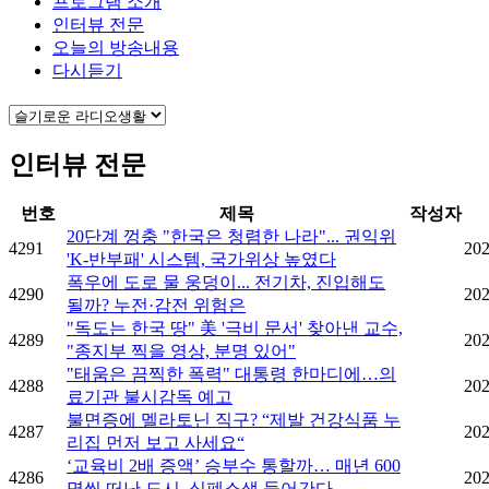
프로그램 소개
인터뷰 전문
오늘의 방송내용
다시듣기
인터뷰 전문
번호
제목
작성자
20단계 껑충 "한국은 청렴한 나라"... 권익위
4291
202
'K-반부패' 시스템, 국가위상 높였다
폭우에 도로 물 웅덩이... 전기차, 진입해도
4290
202
될까? 누전·감전 위험은
"독도는 한국 땅" 美 '극비 문서' 찾아낸 교수,
4289
202
"종지부 찍을 영상, 분명 있어"
"태움은 끔찍한 폭력" 대통령 한마디에…의
4288
202
료기관 불시감독 예고
불면증에 멜라토닌 직구? “제발 건강식품 누
4287
202
리집 먼저 보고 사세요“
‘교육비 2배 증액’ 승부수 통할까… 매년 600
4286
202
명씩 떠난 도시, 심폐소생 들어간다