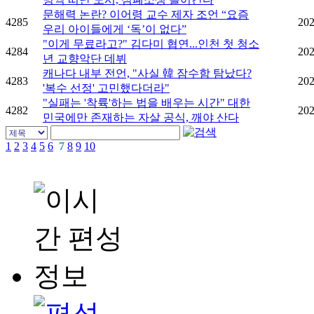
문해력 논란? 이어령 교수 제자 조언 “요즘
4285
202
우리 아이들에게 ‘독’이 없다”
"이게 무료라고?" 김다미 협연...인천 첫 청소
4284
202
년 교향악단 데뷔
캐나다 내부 전언, "사실 韓 잠수함 탐났다?
4283
202
'복수 선정' 고민했다더라"
"실패는 '착륙'하는 법을 배우는 시간" 대한
4282
202
민국에만 존재하는 자살 공식, 깨야 산다
1
2
3
4
5
6
7
8
9
10