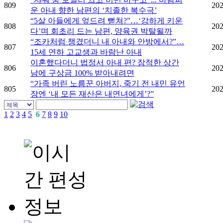
809
202
운 아내 향한 남편의 ‘치졸한 복수극’
“5살 아들에게 엎드려 뻗쳐?”…‘강하게 키운
808
202
다’며 회초리 드는 남편, 양육권 박탈될까
“조카처럼 챙겼더니 내 아내와 안방에서?”…
807
202
15세 연하 고교생과 바람난 아내
이혼했다더니 법정서 아내 편? 잠적한 상간
806
202
남에 구상금 100% 받아내려면
“가족 버린 노름꾼 아버지, 죽기 전 내민 유언
805
202
장엔 ‘내 모든 재산은 내연녀에게’?”
1
2
3
4
5
6
7
8
9
10