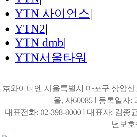
YTN 사이언스
|
YTN2
|
YTN dmb
|
YTN서울타워
㈜와이티엔 서울특별시 마포구 상암산로76(
울, 자60085 l 등록일자: 20
대표전화: 02-398-8000 l 대표자: 
년보호책