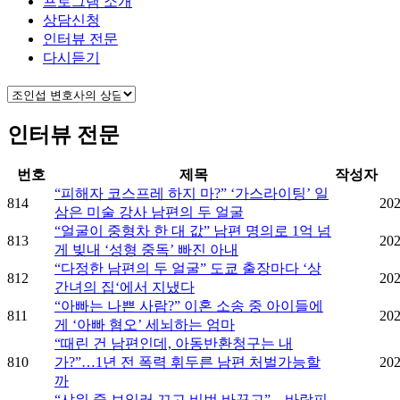
프로그램 소개
상담신청
인터뷰 전문
다시듣기
인터뷰 전문
번호
제목
작성자
“피해자 코스프레 하지 마?” ‘가스라이팅’ 일
814
202
삼은 미술 강사 남편의 두 얼굴
“얼굴이 중형차 한 대 값” 남편 명의로 1억 넘
813
202
게 빚내 ‘성형 중독’ 빠진 아내
“다정한 남편의 두 얼굴” 도쿄 출장마다 ‘상
812
202
간녀의 집‘에서 지냈다
“아빠는 나쁜 사람?” 이혼 소송 중 아이들에
811
202
게 ‘아빠 혐오’ 세뇌하는 엄마
“때린 건 남편인데, 아동반환청구는 내
810
가?”…1년 전 폭력 휘두른 남편 처벌가능할
202
까
“샤워 중 보일러 끄고 비번 바꾸고”... 바람피