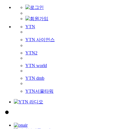
YTN
YTN 사이언스
YTN2
YTN world
YTN dmb
YTN서울타워