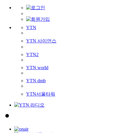
YTN
YTN 사이언스
YTN2
YTN world
YTN dmb
YTN서울타워