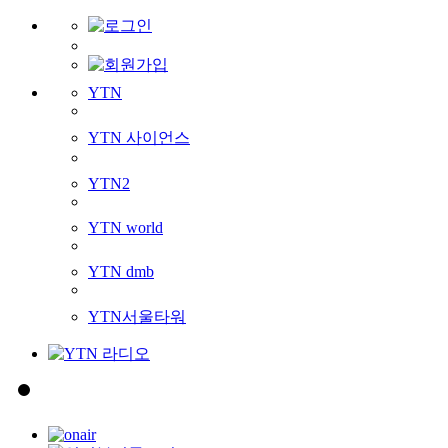
YTN
YTN 사이언스
YTN2
YTN world
YTN dmb
YTN서울타워